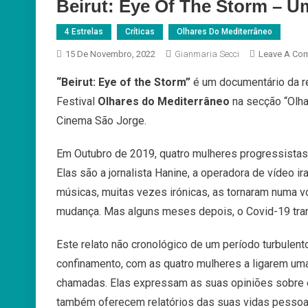
Beirut: Eye Of The Storm – 
4 Estrelas
Críticas
Olhares Do Mediterrâneo
15 De Novembro, 2022
Gianmaria Secci
Leave A Co
“Beirut: Eye of the Storm”
é um documentário da r
Festival
Olhares do Mediterrâneo
na secção “Olha
Cinema São Jorge.
Em Outubro de 2019, quatro mulheres progressistas 
Elas são a jornalista Hanine, a operadora de vídeo ir
músicas, muitas vezes irónicas, as tornaram numa v
mudança. Mas alguns meses depois, o Covid-19 tran
Este relato não cronológico de um período turbulento
confinamento, com as quatro mulheres a ligarem umas
chamadas. Elas expressam as suas opiniões sobre e
também oferecem relatórios das suas vidas pessoa