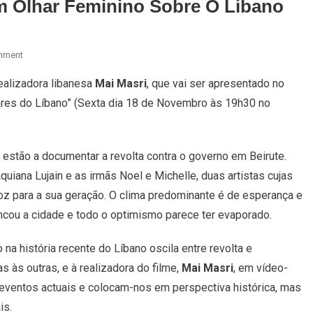
Um Olhar Feminino Sobre O Líbano
On
mment
Beirut:
ealizadora libanesa
Mai Masri
, que vai ser apresentado no
Eye
res do Líbano” (Sexta dia 18 de Novembro às 19h30 no
Of
The
Storm
–
estão a documentar a revolta contra o governo em Beirute.
Um
aquiana Lujain e as irmãs Noel e Michelle, duas artistas cujas
Olhar
oz para a sua geração. O clima predominante é de esperança e
Feminino
cou a cidade e todo o optimismo parece ter evaporado.
Sobre
O
 na história recente do Líbano oscila entre revolta e
Líbano
 às outras, e à realizadora do filme,
Mai Masri
, em vídeo-
ventos actuais e colocam-nos em perspectiva histórica, mas
is.