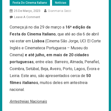
Festa Do Cinema Italiano
Notícias
25 De Março, 2023
Gianmaria Secci
On
Leave A Comment
A
Começa já no dia 29 de março a
16ª edição da
Festa
Festa do Cinema Italiano
, que até ao dia 6 de abril
Do
Cinema
vai estar em
Lisboa
(Cinema São Jorge, UCI El Corte
Italiano
Inglés e Cinemateca Portuguesa – Museu do
Regressa
Cinema)
e até julho, em mais de 20 cidades
A
portuguesas
, entre elas: Barreiro, Almada, Penafiel,
29
De
Coimbra, Setúbal, Beja, Aveiro, Porto, Lagos, Évora e
Março!
Leiria. Este ano, são apresentados cerca de
50
filmes italianos
, muitos deles em antestreia
nacional.
Antestreias Nacionais