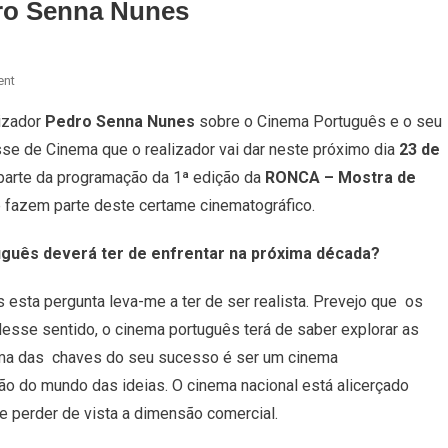
o Senna Nunes
On
ent
RONCA
lizador
Pedro Senna Nunes
sobre o Cinema Português e o seu
–
se de Cinema que o realizador vai dar neste próximo dia
23 de
Conversa
Com
parte da programação da 1ª edição da
RONCA – Mostra de
Pedro
 fazem parte deste certame cinematográfico.
Senna
Nunes
uguês deverá ter de enfrentar na próxima década?
esta pergunta leva-me a ter de ser realista. Prevejo que
os
Nesse sentido, o cinema português
terá de saber explorar as
uma das
chaves do seu sucesso é ser um cinema
ção do mundo das ideias. O cinema nacional está alicerçado
e perder de vista a dimensão comercial.