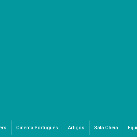
ers
Cinema Português
Artigos
Sala Cheia
Equ