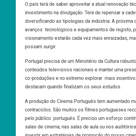
O país terá de saber aproveitar a atual renovação té
investimento na divulgação. Terá de repensar a cad
diversificando as tipologias da indústria.
A próxima 
avanços
tecnológicos e equipamentos de registo, p
visionamento estarão cada vez mais enraizadas, m
possam surgir.
Portugal precisa de um Ministério da Cultura robust
conteúdos televisivos nacionais e manter uma pres
co-produções e no extremo explorar
mais incentiv
destacam
quando finalizam os seus estudos.
A produção do Cinema Português tem aumentado m
contraciclos. São muitos os filmes portugueses
rec
pelo público
português. É preciso um esforço contí
salas de cinema, nas salas de aula ou nos auditório
investir em estratégias de promoção do nosso cine