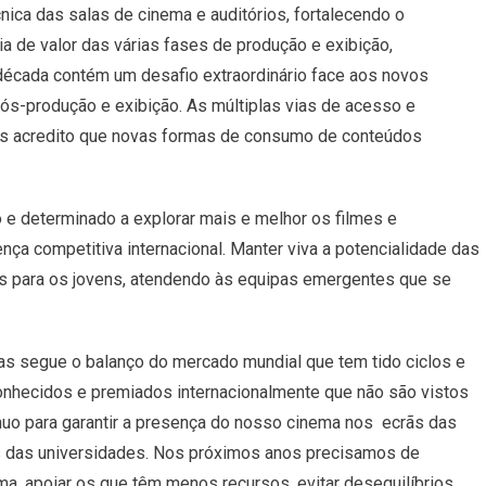
cnica das salas de cinema e
auditórios, fortalecendo o
eia de
valor das várias fases de produção e exibição,
década contém um desafio extraordinário face aos novos
ós-produção e exibição. As múltiplas vias de
acesso e
as acredito que novas formas
de consumo de conteúdos
o e determinado a explorar mais e
melhor os filmes e
ença competitiva
internacional. Manter viva a potencialidade das
os para os jovens, atendendo às equipas emergentes que se
as segue o balanço do mercado
mundial que tem tido ciclos e
onhecidos e premiados internacionalmente que não são vistos
nuo para garantir a presença do nosso cinema nos
ecrãs das
s das universidades.
Nos próximos anos precisamos de
ma,
apoiar os que têm menos recursos, evitar desequilíbrios