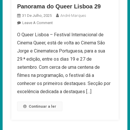
Panorama do Queer Lisboa 29
31 De Julho, 2025
André Marques
On
Leave A Comment
Panorama
O Queer Lisboa – Festival Internacional de
Do
Cinema Queer, está de volta ao Cinema São
Queer
Lisboa
Jorge e Cinemateca Portuguesa, para a sua
29
29.ª edição, entre os dias 19 e 27 de
setembro. Com cerca de uma centena de
filmes na programação, o festival dá a
conhecer os primeiros destaques. Secção por
excelência dedicada a destaques […]
Continuar a ler