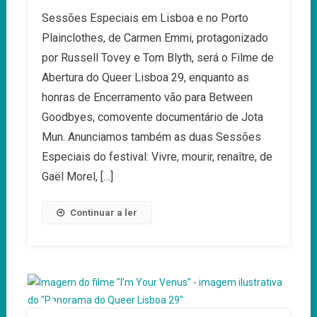
Queer
Sessões Especiais em Lisboa e no Porto
Lisboa
Plainclothes, de Carmen Emmi, protagonizado
E
Queer
por Russell Tovey e Tom Blyth, será o Filme de
Porto
Abertura do Queer Lisboa 29, enquanto as
Desvendam
honras de Encerramento vão para Between
Novos
Goodbyes, comovente documentário de Jota
Títulos
E
Mun. Anunciamos também as duas Sessões
Secções
Especiais do festival: Vivre, mourir, renaître, de
Temáticas
Gaël Morel, […]
Continuar a ler