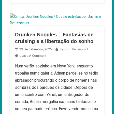
Drunken Noodles – Fantasias de
cruising e a libertação do sonho
29 De Setembro, 2025
Jasmim Bettencourt
On
Leave A Comment
Drunken
Num verão sozinho em Nova York, enquanto
Noodles
trabalha numa galeria, Adnan perde-se no tédio
–
Fantasias
abrasador, procurando o corpo de homens nas
De
sombras dos parques da cidade. Depois de
Cruising
um encontro com Yariel, um entregador de
E
comida, Adnan mergulha nas suas fantasias e
A
Libertação
no seu passado erótico. Envolvendo-nos numa
Do