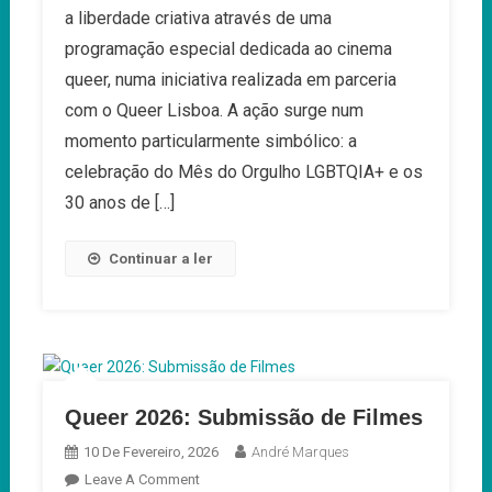
Filmin
a liberdade criativa através de uma
Celebra
programação especial dedicada ao cinema
O
queer, numa iniciativa realizada em parceria
Cinema
com o Queer Lisboa. A ação surge num
Queer
Em
momento particularmente simbólico: a
Parceria
celebração do Mês do Orgulho LGBTQIA+ e os
Com
30 anos de […]
O
Festival
Continuar a ler
Queer
Lisboa
Queer 2026: Submissão de Filmes
10 De Fevereiro, 2026
André Marques
On
Leave A Comment