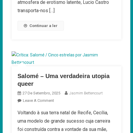
atmosfera de erotismo latente, Lucio Castro
Sonho
transporta-nos […]
Continuar a ler
Salomé – Uma verdadeira utopia
queer
27 De Setembro, 2025
Jasmim Bettencourt
On
Leave A Comment
Salomé
Voltando à sua terra natal de Recife, Cecília,
–
uma modelo de grande sucesso cuja carreira
Uma
Verdadeira
foi construída contra a vontade da sua mãe,