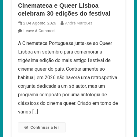
Cinemateca e Queer Lisboa
celebram 30 edições do festival
2 De Agosto, 2026
André Marques
On
Leave A Comment
Cinemateca
A Cinemateca Portuguesa junta-se ao Queer
E
Lisboa em setembro para comemorar a
Queer
Lisboa
trigésima edição do mais antigo festival de
Celebram
cinema queer do país. Contrariamente ao
30
habitual, em 2026 não haverá uma retrospetiva
Edições
conjunta dedicada a um só autor, mas um
Do
Festival
programa composto por uma antologia de
clássicos do cinema queer. Criado em torno de
vários […]
Continuar a ler