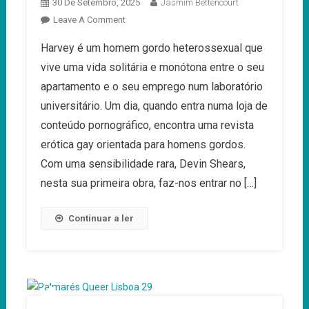
30 De Setembro, 2025
Jasmim Bettencourt
On
Leave A Comment
Cherub
Harvey é um homem gordo heterossexual que
–
vive uma vida solitária e monótona entre o seu
Uma
Calorosa
apartamento e o seu emprego num laboratório
Jornada
universitário. Um dia, quando entra numa loja de
De
conteúdo pornográfico, encontra uma revista
Auto-
erótica gay orientada para homens gordos.
Amor
Com uma sensibilidade rara, Devin Shears,
nesta sua primeira obra, faz-nos entrar no […]
Continuar a ler