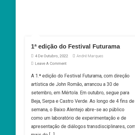
1ª edição do Festival Futurama
4 De Outubro, 2022
André Marques
On
Leave A Comment
1ª
A 1.ª edição do Festival Futurama, com direção
Edição
artística de John Romão, arrancou a 30 de
Do
Festival
setembro, em Mértola. Em outubro, segue para
Futurama
Beja, Serpa e Castro Verde. Ao longo de 4 fins de
semana, o Baixo Alentejo abre-se ao público
como um laboratório de experimentação e de
apresentação de diálogos transdisciplinares, co
mais de […]