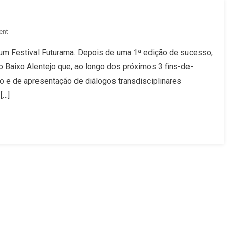
On
ent
Festival
 um Festival Futurama. Depois de uma 1ª edição de sucesso,
Futurama
 Baixo Alentejo que, ao longo dos próximos 3 fins-de-
–
2ª
 e de apresentação de diálogos transdisciplinares
Edição
[…]