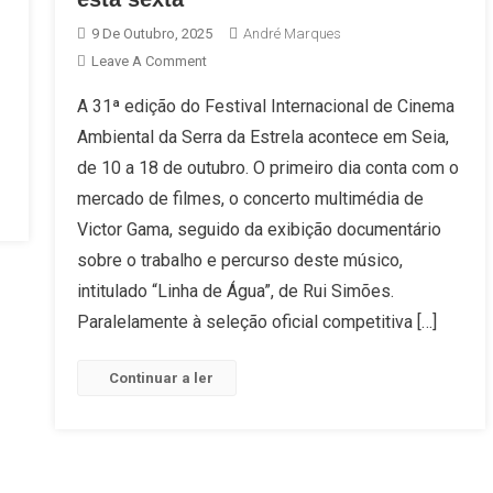
9 De Outubro, 2025
André Marques
On
Leave A Comment
CineEco
A 31ª edição do Festival Internacional de Cinema
Seia:
Ambiental da Serra da Estrela acontece em Seia,
31ª
Edição
de 10 a 18 de outubro. O primeiro dia conta com o
Arranca
mercado de filmes, o concerto multimédia de
Esta
Victor Gama, seguido da exibição documentário
Sexta
sobre o trabalho e percurso deste músico,
intitulado “Linha de Água”, de Rui Simões.
Paralelamente à seleção oficial competitiva […]
Continuar a ler