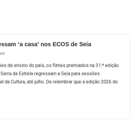
essam ‘a casa’ nos ECOS de Seia
On
ent
Filmes
ções de ensino do país, os filmes premiados na 31.ª edição
Vencedores
a Serra da Estrela regressam a Seia para sessões
CineEco’25
Regressam
al da Cultura, até julho. De relembrar que a edição 2026 do
‘a
Casa’
Nos
ECOS
De
Seia