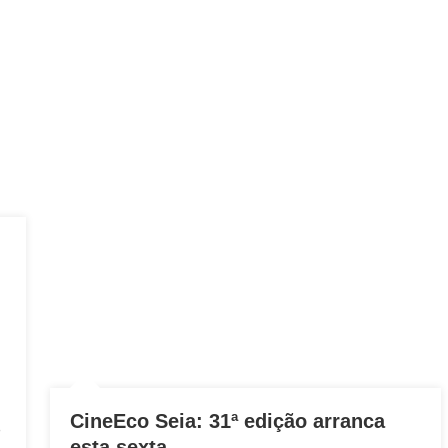
CineEco Seia: 31ª edição arranca
e
esta sexta