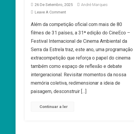
26 De Setembro, 2025
André Marques
On
Leave A Comment
CineEco
Além da competição oficial com mais de 80
2025
filmes de 31 países, a 31ª edição do CineEco –
Terá
Sessões
Festival Internacional de Cinema Ambiental da
De
Serra da Estrela traz, este ano, uma programação
Cinema
extracompetição que reforça o papel do cinema
Em
também como espaço de reflexão e debate
Debate
E
intergeracional. Revisitar momentos da nossa
Clássicos
memória coletiva, redimensionar a ideia de
paisagem, desconstruir […]
Continuar a ler