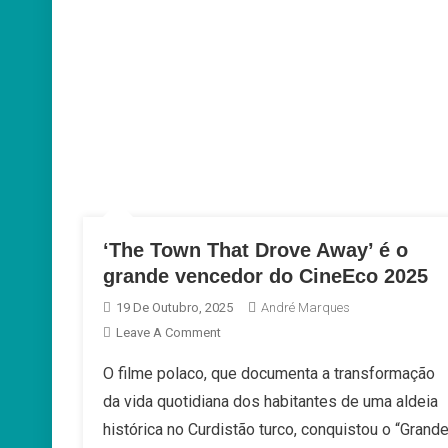
‘The Town That Drove Away’ é o
grande vencedor do CineEco 2025
19 De Outubro, 2025
André Marques
On
Leave A Comment
‘The
O filme polaco, que documenta a transformação
Town
da vida quotidiana dos habitantes de uma aldeia
That
Drove
histórica no Curdistão turco, conquistou o “Grand
Away’