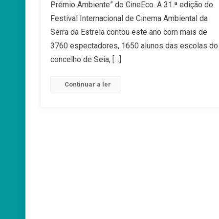
Prémio Ambiente” do CineEco. A 31.ª edição do
É
Festival Internacional de Cinema Ambiental da
O
Serra da Estrela contou este ano com mais de
Grande
Vencedor
3760 espectadores, 1650 alunos das escolas do
Do
concelho de Seia, […]
CineEco
2025
Continuar a ler