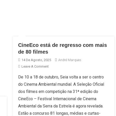
CineEco está de regresso com mais
de 80 filmes
14 De Agosto, 2025
André Marques
On
Leave A Comment
CineEco
De 10 a 18 de outubro, Seia volta a ser o centro
Está
do Cinema Ambiental mundial. A Seleção Oficial
De
Regresso
dos filmes em competição na 31ª edição do
Com
CineEco – Festival Internacional de Cinema
Mais
Ambiental da Serra da Estrela é agora revelada.
De
Estão a concurso 81 longas, médias e curtas-
80