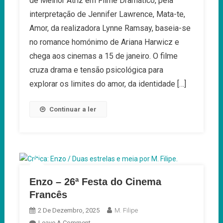
de Melhor Atriz em Filme Dramático, pela
Da
interpretação de Jennifer Lawrence, Mata-te,
Realizadora
Amor, da realizadora Lynne Ramsay, baseia-se
Lynne
no romance homónimo de Ariana Harwicz e
Ramsay
chega aos cinemas a 15 de janeiro. O filme
Estreia
Em
cruza drama e tensão psicológica para
Janeiro
explorar os limites do amor, da identidade […]
Continuar a ler
Enzo – 26ª Festa do Cinema
Francês
2 De Dezembro, 2025
M. Filipe
On
Leave A Comment