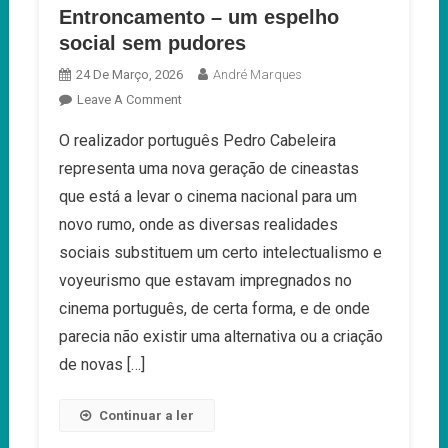
Entroncamento – um espelho
social sem pudores
24 De Março, 2026
André Marques
On
Leave A Comment
Entroncamento
O realizador português Pedro Cabeleira
–
representa uma nova geração de cineastas
Um
Espelho
que está a levar o cinema nacional para um
Social
novo rumo, onde as diversas realidades
Sem
sociais substituem um certo intelectualismo e
Pudores
voyeurismo que estavam impregnados no
cinema português, de certa forma, e de onde
parecia não existir uma alternativa ou a criação
de novas […]
Continuar a ler