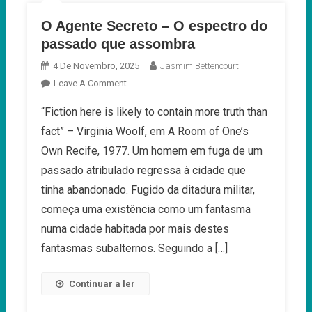
O Agente Secreto – O espectro do
passado que assombra
4 De Novembro, 2025
Jasmim Bettencourt
On
Leave A Comment
O
“Fiction here is likely to contain more truth than
Agente
fact” – Virginia Woolf, em A Room of One’s
Secreto
–
Own Recife, 1977. Um homem em fuga de um
O
passado atribulado regressa à cidade que
Espectro
tinha abandonado. Fugido da ditadura militar,
Do
começa uma existência como um fantasma
Passado
Que
numa cidade habitada por mais destes
Assombra
fantasmas subalternos. Seguindo a […]
Continuar a ler