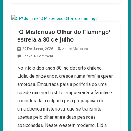
‘O Misterioso Olhar do Flamingo’
estreia a 30 de julho
29 De Junho, 2026
André Marques
On
Leave A Comment
‘O
No início dos anos 80, no deserto chileno,
Misterioso
Lidia, de onze anos, cresce numa família queer
Olhar
Do
amorosa. Empurrada para a periferia de uma
Flamingo’
cidade mineira hostil e empoeirada, a família é
Estreia
considerada a culpada pela propagação de
A
uma doença misteriosa, que se transmite
30
De
apenas pelo olhar entre duas pessoas
Julho
apaixonadas. Neste western moderno, Lidia