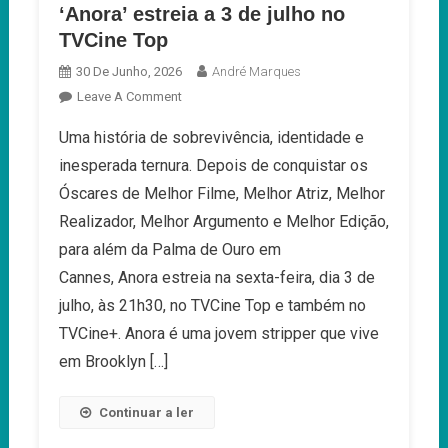
‘Anora’ estreia a 3 de julho no
TVCine Top
30 De Junho, 2026
André Marques
On
Leave A Comment
‘Anora’
Uma história de sobrevivência, identidade e
Estreia
inesperada ternura. Depois de conquistar os
A
3
Óscares de Melhor Filme, Melhor Atriz, Melhor
De
Realizador, Melhor Argumento e Melhor Edição,
Julho
para além da Palma de Ouro em
No
Cannes, Anora estreia na sexta-feira, dia 3 de
TVCine
Top
julho, às 21h30, no TVCine Top e também no
TVCine+. Anora é uma jovem stripper que vive
em Brooklyn […]
Continuar a ler