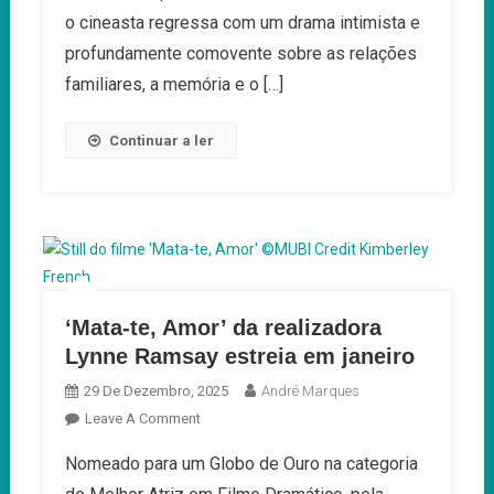
o cineasta regressa com um drama intimista e
29
De
profundamente comovente sobre as relações
Janeiro
familiares, a memória e o […]
Continuar a ler
‘Mata-te, Amor’ da realizadora
Lynne Ramsay estreia em janeiro
29 De Dezembro, 2025
André Marques
On
Leave A Comment
‘Mata-
Nomeado para um Globo de Ouro na categoria
Te,
Amor’