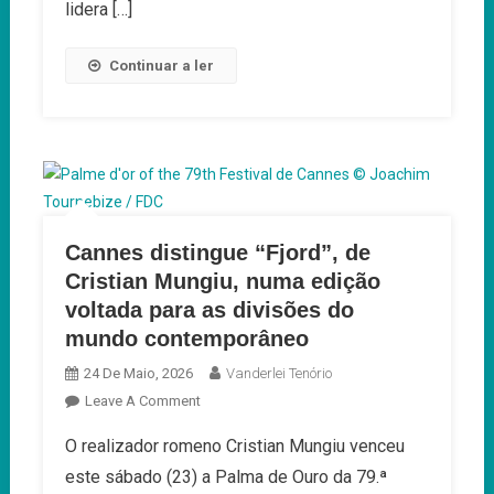
lidera […]
Continuar a ler
Cannes distingue “Fjord”, de
Cristian Mungiu, numa edição
voltada para as divisões do
mundo contemporâneo
24 De Maio, 2026
Vanderlei Tenório
On
Leave A Comment
Cannes
O realizador romeno Cristian Mungiu venceu
Distingue
este sábado (23) a Palma de Ouro da 79.ª
“Fjord”,