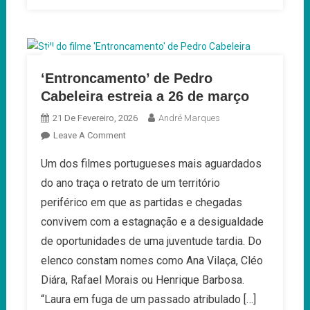
‘Entroncamento’ de Pedro
Cabeleira estreia a 26 de março
21 De Fevereiro, 2026
André Marques
On
Leave A Comment
‘Entroncamento’
Um dos filmes portugueses mais aguardados
De
do ano traça o retrato de um território
Pedro
Cabeleira
periférico em que as partidas e chegadas
Estreia
convivem com a estagnação e a desigualdade
A
de oportunidades de uma juventude tardia. Do
26
elenco constam nomes como Ana Vilaça, Cléo
De
Março
Diára, Rafael Morais ou Henrique Barbosa.
“Laura em fuga de um passado atribulado […]