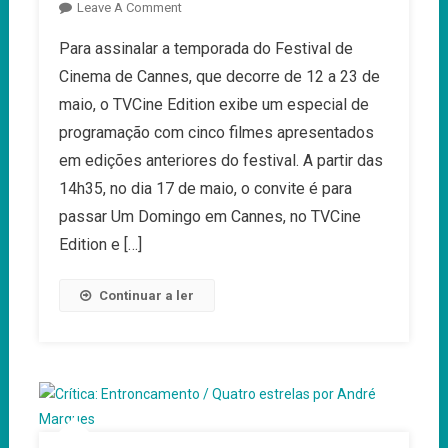
On
Leave A Comment
Um
Para assinalar a temporada do Festival de
Domingo
Cinema de Cannes, que decorre de 12 a 23 de
Em
Cannes,
maio, o TVCine Edition exibe um especial de
No
programação com cinco filmes apresentados
TVCine
em edições anteriores do festival. A partir das
Edition
14h35, no dia 17 de maio, o convite é para
passar Um Domingo em Cannes, no TVCine
Edition e […]
Continuar a ler