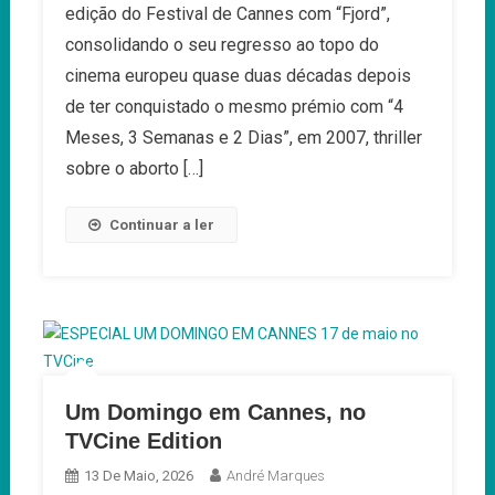
De
edição do Festival de Cannes com “Fjord”,
Cristian
consolidando o seu regresso ao topo do
Mungiu,
cinema europeu quase duas décadas depois
Numa
de ter conquistado o mesmo prémio com “4
Edição
Voltada
Meses, 3 Semanas e 2 Dias”, em 2007, thriller
Para
sobre o aborto […]
As
Divisões
Continuar a ler
Do
Mundo
Contemporâneo
Um Domingo em Cannes, no
TVCine Edition
13 De Maio, 2026
André Marques