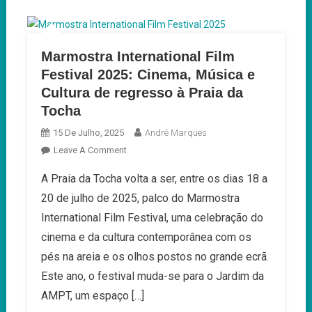
Marmostra International Film
Festival 2025: Cinema, Música e
Cultura de regresso à Praia da
Tocha
15 De Julho, 2025
André Marques
On
Leave A Comment
Marmostra
A Praia da Tocha volta a ser, entre os dias 18 a
International
20 de julho de 2025, palco do Marmostra
Film
Festival
International Film Festival, uma celebração do
2025:
cinema e da cultura contemporânea com os
Cinema,
pés na areia e os olhos postos no grande ecrã.
Música
Este ano, o festival muda-se para o Jardim da
E
Cultura
AMPT, um espaço […]
De