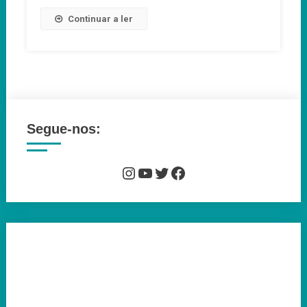
Regresso
Continuar a ler
À
Praia
Da
Tocha
Segue-nos:
Instagram
YouTube
Twitter
Facebook