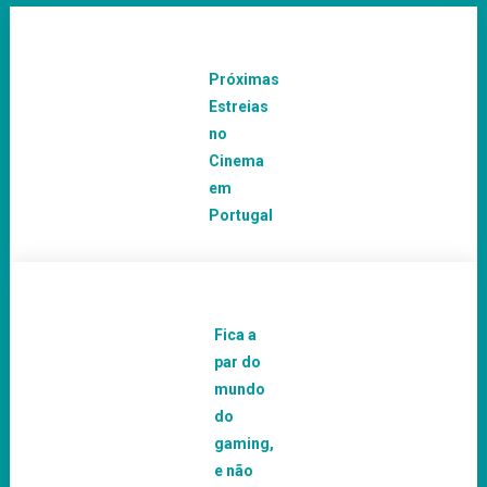
Próximas
Estreias
no
Cinema
em
Portugal
Fica a
par do
mundo
do
gaming,
e não