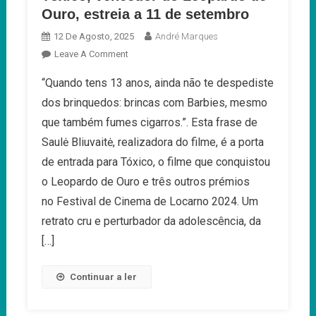
Ouro, estreia a 11 de setembro
12 De Agosto, 2025
André Marques
On
Leave A Comment
Tóxico,
“Quando tens 13 anos, ainda não te despediste
Vencedor
dos brinquedos: brincas com Barbies, mesmo
Do
Leopardo
que também fumes cigarros.”. Esta frase de
De
Saulė Bliuvaitė, realizadora do filme, é a porta
Ouro,
de entrada para Tóxico, o filme que conquistou
Estreia
o Leopardo de Ouro e três outros prémios
A
11
no Festival de Cinema de Locarno 2024. Um
De
retrato cru e perturbador da adolescência, da
Setembro
[…]
Continuar a ler