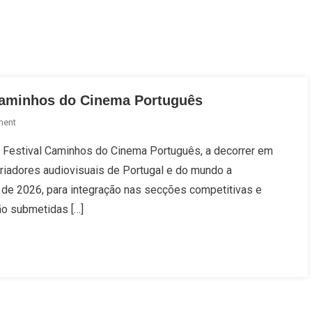
 Caminhos do Cinema Português
On
ment
Inscrições
do Festival Caminhos do Cinema Português, a decorrer em
Abertas
criadores audiovisuais de Portugal e do mundo a
Para
O
 de 2026, para integração nas secções competitivas e
Festival
ão submetidas […]
Caminhos
Do
Cinema
Português