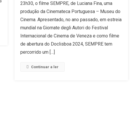
s
23h30, o filme SEMPRE, de Luciana Fina, uma
De
‘SEMPRE’
produção da Cinemateca Portuguesa – Museu do
De
Cinema. Apresentado, no ano passado, em estreia
Luciana
mundial na Giornate degli Autori do Festival
Fina
Internacional de Cinema de Veneza e como filme
Na
RTP2
de abertura do Doclisboa 2024, SEMPRE tem
percorrido um […]
Continuar a ler