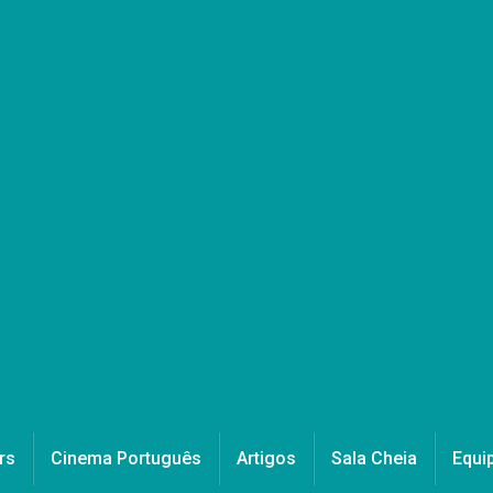
rs
Cinema Português
Artigos
Sala Cheia
Equi