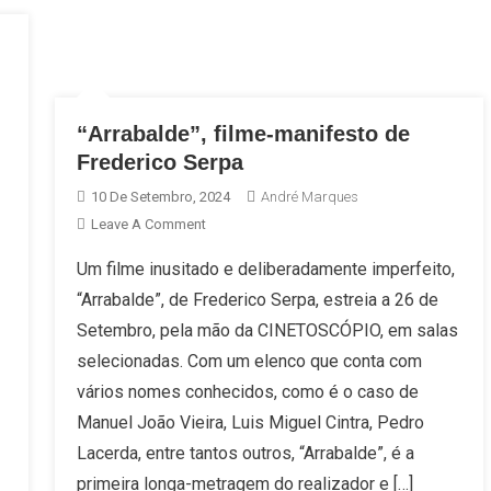
“Arrabalde”, filme-manifesto de
Frederico Serpa
10 De Setembro, 2024
André Marques
On
Leave A Comment
“Arrabalde”,
Um filme inusitado e deliberadamente imperfeito,
Filme-
“Arrabalde”, de Frederico Serpa, estreia a 26 de
Manifesto
De
Setembro, pela mão da CINETOSCÓPIO, em salas
Frederico
selecionadas. Com um elenco que conta com
Serpa
vários nomes conhecidos, como é o caso de
Manuel João Vieira, Luis Miguel Cintra, Pedro
Lacerda, entre tantos outros, “Arrabalde”, é a
primeira longa-metragem do realizador e […]