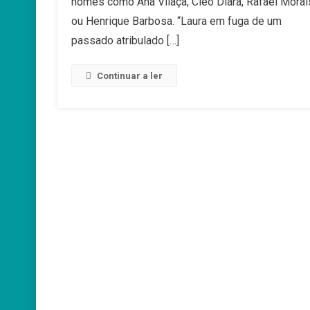
nomes como Ana Vilaça, Cléo Diára, Rafael Morai
De
Março
ou Henrique Barbosa. “Laura em fuga de um
passado atribulado […]
Continuar a ler