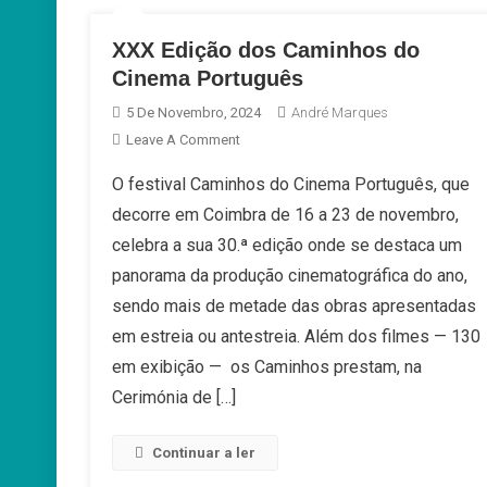
XXX Edição dos Caminhos do
Cinema Português
5 De Novembro, 2024
André Marques
On
Leave A Comment
XXX
O festival Caminhos do Cinema Português, que
Edição
decorre em Coimbra de 16 a 23 de novembro,
Dos
Caminhos
celebra a sua 30.ª edição onde se destaca um
Do
panorama da produção cinematográfica do ano,
Cinema
sendo mais de metade das obras apresentadas
Português
em estreia ou antestreia. Além dos filmes — 130
em exibição — os Caminhos prestam, na
Cerimónia de […]
Continuar a ler