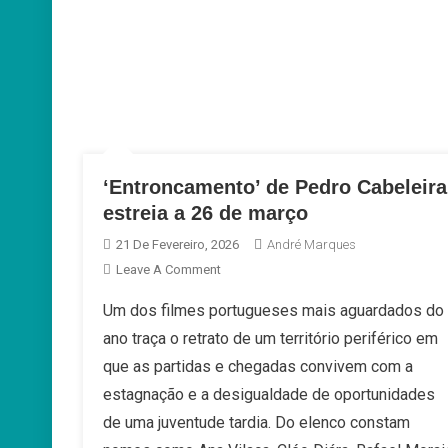
‘Entroncamento’ de Pedro Cabeleira
estreia a 26 de março
21 De Fevereiro, 2026
André Marques
On
Leave A Comment
‘Entroncamento’
Um dos filmes portugueses mais aguardados do
De
ano traça o retrato de um território periférico em
Pedro
Cabeleira
que as partidas e chegadas convivem com a
Estreia
estagnação e a desigualdade de oportunidades
A
de uma juventude tardia. Do elenco constam
26