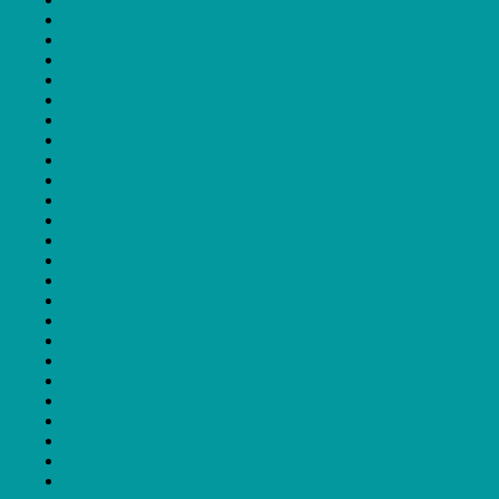
Annecy
Artigos
Avanca
Berlim
Caldas Film Fest
Caminhos do Cinema Português
Cannes
Cinalfama
CINANIMA
CineEco
Cinema na Minha Prateleira
Cinema Português
CINENOVA
Conversas
Críticas
Curtas Vila do Conde
Doclisboa
Encadear
Entre Curtas
Entre Olhares
Entrevistas
Fantasporto
Festa do Cinema Francês
Festa do Cinema Italiano