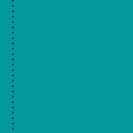
FESTin
Festival Play
FICSantarém
Futurama
Imaterial
IndieJúnior
IndieLisboa
International Atlàntida Film Fest
LEFFEST
Lisbon Arab Film Festival
Lisbon Sport Film Festival
Locarno
Maia International Film Festival
Marmostra
MDOC
Mental
MICA
MONSTRA
Montanha Pico Festival
MotelX
Nalgas Film Festival
Notícias
Olhares do Mediterrâneo
Periferias
Política