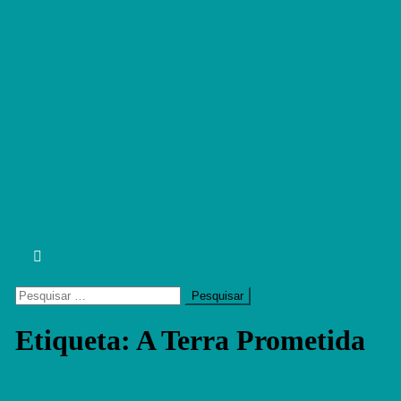
Cinema em Portugal
#cinemaemportugal
Pesquisar
por:
Etiqueta:
A Terra Prometida