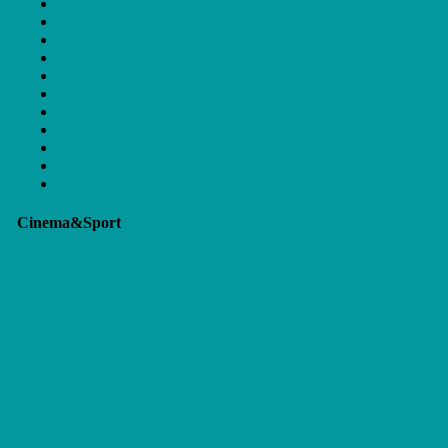
Porto Femme
Porto/Post/Doc
Queer Lisboa
Queer Porto
Scianema
Shanghai International Film Festival
TIFF
Tribeca Festival
Triste Para Sempre
Veneza
Ymotion
Cinema&Sport