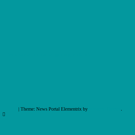
Fica a par do mundo do gaming, e não só.
|
Theme: News Portal Elementrix by
Mystery Themes
.