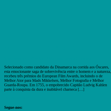
“A Terra Prometida” estreia na Filmin
on
6 de Dezembro, 2024
André Marques
Leave a Comment
“A
Selecionado como candidato da Dinamarca na corrida aos Óscares,
Terra
esta emocionante saga de sobrevivência entre o homem e a natureza,
Prometida”
recebeu três prémios do European Film Awards, incluindo o de
estreia
Melhor Ator para Mads Mikkelsen, Melhor Fotografia e Melhor
na
Guarda-Roupa. Em 1755, o empobrecido Capitão Ludvig Kahlen
Filmin
parte à conquista da dura e inabitável charneca […]
Continuar a ler
Segue-nos: