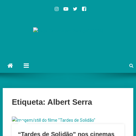
Skip
to
content
Cinema em Portugal
#cinemaemportugal
Etiqueta:
Albert Serra
“Tardes de Solidão” nos cinemas