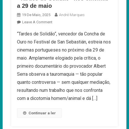
a 29 de maio
19 De Maio, 2025
André Marques
On
Leave A Comment
“Tardes
“Tardes de Solidão“, vencedor da Concha de
De
Ouro no Festival de San Sebastián, estreia nos
Solidão”
Nos
cinemas portugueses no próximo dia 29 de
Cinemas
maio. Amplamente elogiado pela crítica, o
A
primeiro documentário do provocador Albert
29
Serra observa a tauromaquia — tão popular
De
Maio
quanto controversa — sem qualquer mediação,
resultando num trabalho que nos confronta
com a dicotomia homem/animal e dá […]
Continuar a ler