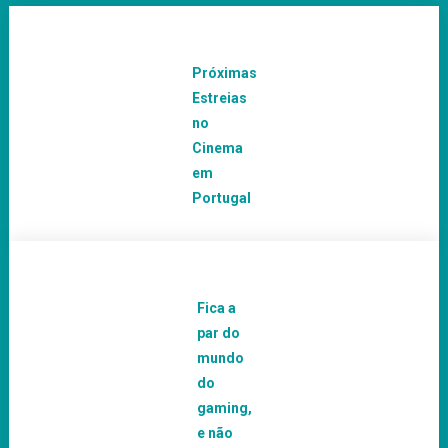
Próximas
Estreias
no
Cinema
em
Portugal
Fica a
par do
mundo
do
gaming,
e não