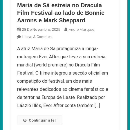
Maria de Sá estreia no Dracula
Film Festival ao lado de Bonnie
Aarons e Mark Sheppard
28 De Novembro, 2025
André Marques
On
Leave A Comment
Maria
A atriz Maria de Sá protagoniza a longa-
De
metragem Ever After que teve a sua estreia
Sá
Estreia
mundial (world premiere) no Dracula Film
No
Festival. O filme integrou a secção oficial em
Dracula
competição do festival, um dos mais
Film
relevantes dedicados ao cinema fantástico e
Festival
Ao
de terror na Europa de Leste. Realizado por
Lado
László Illés, Ever After conta também […]
De
Bonnie
Continuar a ler
Aarons
E