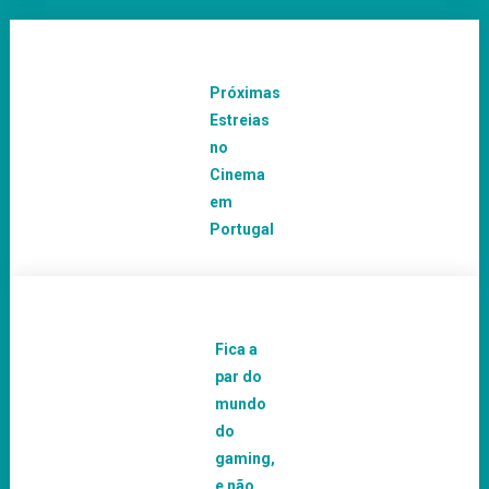
Próximas
Estreias
no
Cinema
em
Portugal
Fica a
par do
mundo
do
gaming,
e não