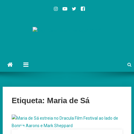
Skip
to
content
Cinema em Portugal
#cinemaemportugal
Etiqueta:
Maria de Sá