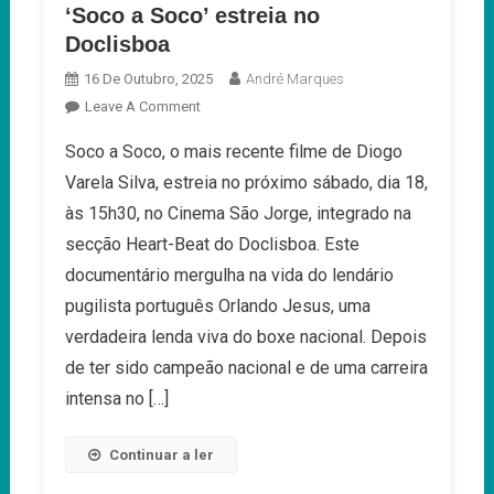
‘Soco a Soco’ estreia no
Doclisboa
16 De Outubro, 2025
André Marques
On
Leave A Comment
‘Soco
Soco a Soco, o mais recente filme de Diogo
A
Varela Silva, estreia no próximo sábado, dia 18,
Soco’
Estreia
às 15h30, no Cinema São Jorge, integrado na
No
secção Heart-Beat do Doclisboa. Este
Doclisboa
documentário mergulha na vida do lendário
pugilista português Orlando Jesus, uma
verdadeira lenda viva do boxe nacional. Depois
de ter sido campeão nacional e de uma carreira
intensa no […]
Continuar a ler