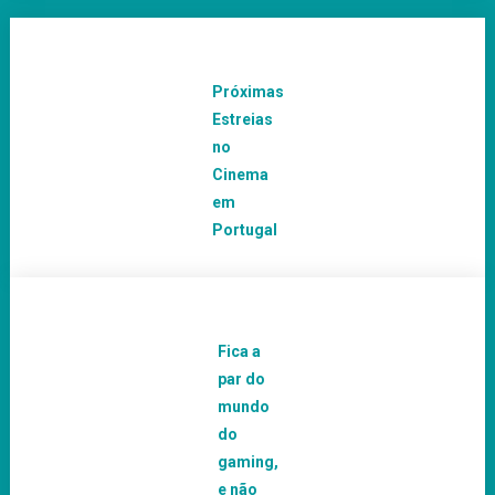
Próximas
Estreias
no
Cinema
em
Portugal
Fica a
par do
mundo
do
gaming,
e não