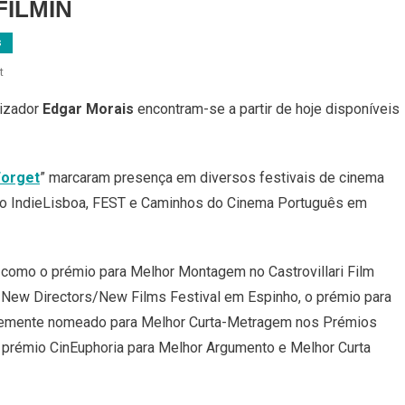
 FILMIN
s
On
t
2
lizador
Edgar Morais
encontram-se a partir de hoje disponíveis
Filmes
De
Edgar
Morais
Forget
” marcaram presença em diversos festivais de cinema
Na
 no IndieLisboa, FEST e Caminhos do Cinema Português em
FILMIN
 como o prémio para Melhor Montagem no Castrovillari Film
T New Directors/New Films Festival em Espinho, o prémio para
entemente nomeado para Melhor Curta-Metragem nos Prémios
o prémio CinEuphoria para Melhor Argumento e Melhor Curta