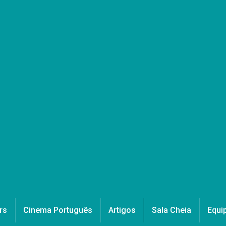
rs
Cinema Português
Artigos
Sala Cheia
Equi