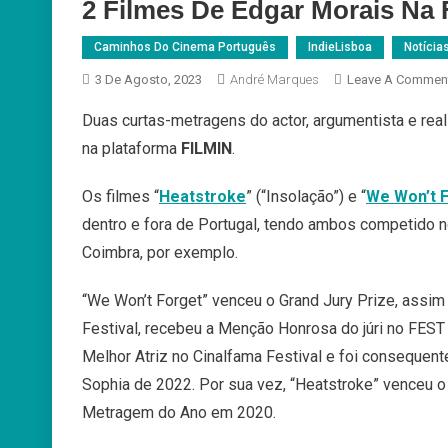
2 Filmes De Edgar Morais Na
Caminhos Do Cinema Português
IndieLisboa
Notícia
3 De Agosto, 2023
André Marques
Leave A Commen
Duas curtas-metragens do actor, argumentista e rea
na plataforma
FILMIN
.
Os filmes “
Heatstroke
” (“Insolação”) e “
We Won’t 
dentro e fora de Portugal, tendo ambos competido
Coimbra, por exemplo.
“We Won’t Forget” venceu o Grand Jury Prize, assim
Festival, recebeu a Menção Honrosa do júri no FES
Melhor Atriz no Cinalfama Festival e foi consequ
Sophia de 2022. Por sua vez, “Heatstroke” venceu 
Metragem do Ano em 2020.