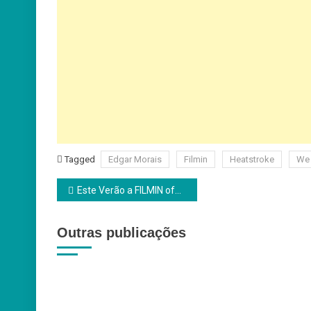
Tagged
Edgar Morais
Filmin
Heatstroke
We 
Navegação
Este Verão a FILMIN oferece 3 meses pelo preço de 1
de
Outras publicações
artigos