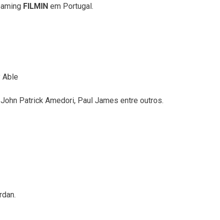
reaming
FILMIN
em Portugal.
y Able
, John Patrick Amedori, Paul James entre outros.
rdan.