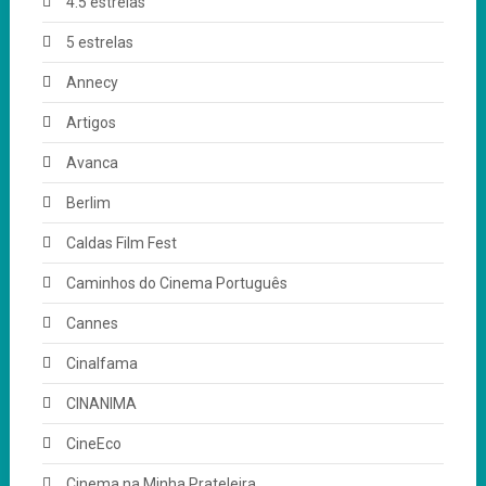
4.5 estrelas
5 estrelas
Annecy
Artigos
Avanca
Berlim
Caldas Film Fest
Caminhos do Cinema Português
Cannes
Cinalfama
CINANIMA
CineEco
Cinema na Minha Prateleira