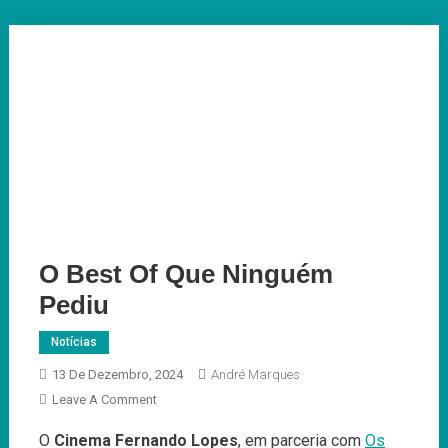
O Best Of Que Ninguém
Pediu
Notícias
13 De Dezembro, 2024
André Marques
On
Leave A Comment
O
O
Cinema Fernando Lopes
, em parceria com
Os
Best