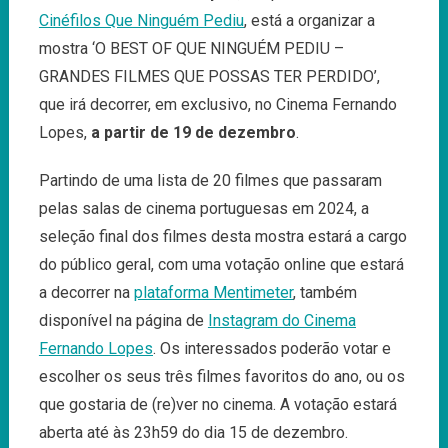
Cinéfilos Que Ninguém Pediu
, está a organizar a
Of
Que
mostra ‘O BEST OF QUE NINGUÉM PEDIU –
Ninguém
GRANDES FILMES QUE POSSAS TER PERDIDO’,
Pediu
que irá decorrer, em exclusivo, no Cinema Fernando
Lopes,
a partir de 19 de dezembro
.
Partindo de uma lista de 20 filmes que passaram
pelas salas de cinema portuguesas em 2024, a
seleção final dos filmes desta mostra estará a cargo
do público geral, com uma votação online que estará
a decorrer na
plataforma Mentimeter
, também
disponível na página de
Instagram do Cinema
Fernando Lopes
. Os interessados poderão votar e
escolher os seus três filmes favoritos do ano, ou os
que gostaria de (re)ver no cinema. A votação estará
aberta até às 23h59 do dia 15 de dezembro.