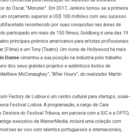
r do Óscar, “Monster”. Em 2017, Jenkins tornou-se a primeira
um orçamento superior a US$ 100 milhões com seu sucesso
ultifacetado reconhecido por suas conquistas nas áreas de
ndo participado em mais de 150 filmes, Goldberg é uma das 19
tro principais prémios americanos para artistas profissionais:
 (Filme) e um Tony (Teatro). Um ícone de Hollywood há mais
fin Dunne
cimentou a sua posição na indústria pelo trabalho
uns dos seus grandes projetos e autênticos êxitos de
e Matthew McConaughey”, “After Hours”, do realizador Martin
corn Factory de Lisboa e um centro cultural para startups, scale-
ibeca Festival Lisboa.
A programação, a cargo de Cara
Diretora do Festival Tribeca, em parceria com a SIC e a OPTO,
antigo executivo da WarnerMedia, incluirá uma coleção com
onversas ao vivo com talentos portugueses e internacionais,