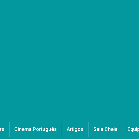
rs
Cinema Português
Artigos
Sala Cheia
Equi