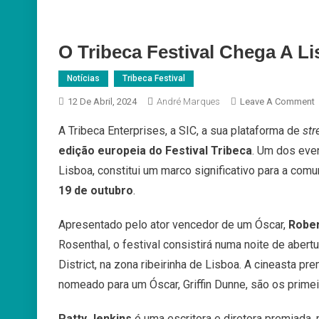
O Tribeca Festival Chega A L
Notícias
Tribeca Festival
12 De Abril, 2024
André Marques
Leave A Comment
A Tribeca Enterprises, a SIC, a sua plataforma de
st
T
edição europeia do Festival Tribeca
. Um dos even
F
Lisboa, constitui um marco significativo para a com
19 de outubro
.
L
Apresentado pelo ator vencedor de um Óscar,
Rober
Rosenthal, o festival consistirá numa noite de aber
District, na zona ribeirinha de Lisboa. A cineasta p
nomeado para um Óscar, Griffin Dunne, são os prime
Patty Jenkins
é uma escritora e diretora premiada,