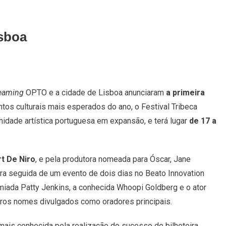
isboa
On
O
reaming
OPTO e a cidade de Lisboa anunciaram
a primeira
ribeca
tos culturais mais esperados do ano, o Festival Tribeca
estival
Chega
unidade artística portuguesa em expansão, e terá lugar
de 17 a
A
isboa
t De Niro
, e pela produtora nomeada para Óscar, Jane
tura seguida de um evento de dois dias no Beato Innovation
remiada Patty Jenkins, a conhecida Whoopi Goldberg e o ator
iros nomes divulgados como oradores principais.
 mais conhecida pela realização do sucesso de bilheteira