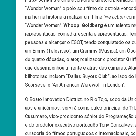
“Wonder Woman” e pelo seu filme de estreia vencedo
mulher na história a realizar um filme
live-action
com 
“Wonder Woman”.
Whoopi Goldberg
é um talento m
representação, comédia, escrita e apresentação. Te
pessoas a alcançar o EGOT, tendo conquistado os qua
um Emmy (Televisão), um Grammy (Música), um Óscar
de quatro décadas, o ator, realizador e produtor
Grif
que desempenhou à frente e atrás das câmaras. Alg
bilheteiras incluem “Dallas Buyers Club”, ao lado d
Scorsese, e “An American Werewolf in London”.
O Beato Innovation District, no Rio Tejo, sede da Uni
ups e unicórnios, servirá como palco principal do Tr
Cusumano, vice-presidente sénior de Programação e 
e do produtor executivo português Tony Gonçalves, 
curadoria de filmes portugueses e internacionais, c