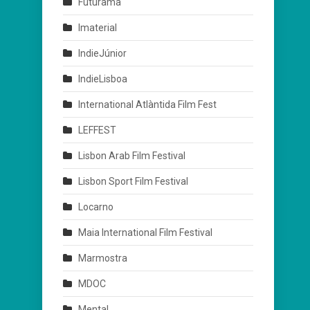
Futurama
Imaterial
IndieJúnior
IndieLisboa
International Atlàntida Film Fest
LEFFEST
Lisbon Arab Film Festival
Lisbon Sport Film Festival
Locarno
Maia International Film Festival
Marmostra
MDOC
Mental