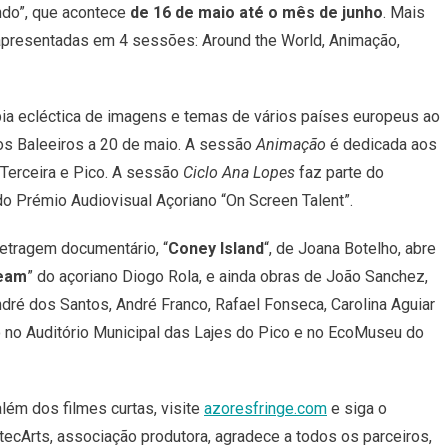
ndo”, que acontece
de 16 de maio até o mês de junho
. Mais
40
Obras
 apresentadas em 4 sessões: Around the World, Animação,
De
12
Países
a ecléctica de imagens e temas de vários países europeus ao
os Baleeiros a 20 de maio. A sessão
Animação
é dedicada aos
 Terceira e Pico. A sessão
Ciclo Ana Lopes
faz parte do
do Prémio Audiovisual Açoriano “On Screen Talent”.
etragem documentário, “
Coney Island
“, de Joana Botelho, abre
ream
” do açoriano Diogo Rola, e ainda obras de João Sanchez,
ndré dos Santos, André Franco, Rafael Fonseca, Carolina Aguiar
no Auditório Municipal das Lajes do Pico e no EcoMuseu do
lém dos filmes curtas, visite
azoresfringe.com
e siga o
atecArts, associação produtora, agradece a todos os parceiros,