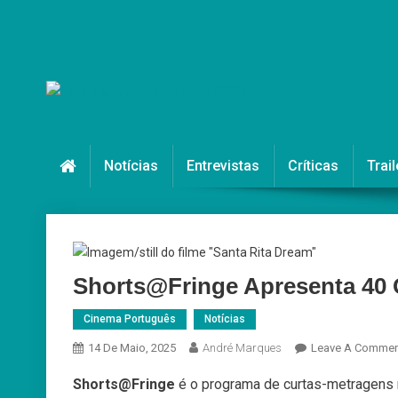
Skip
to
content
Cinema em Portugal
#cinemaemportugal
Notícias
Entrevistas
Críticas
Trail
Shorts@Fringe Apresenta 40 
Cinema Português
Notícias
14 De Maio, 2025
André Marques
Leave A Commen
Shorts@Fringe
é o programa de curtas-metragens