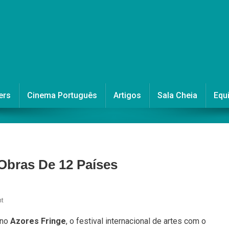
ers
Cinema Português
Artigos
Sala Cheia
Equ
Obras De 12 Países
On
t
Shorts@Fringe
 no
Azores Fringe
, o festival internacional de artes com o
Apresenta