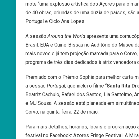
mote “uma explosão artística dos Açores para o mu
de 40 obras, oriundas de uma dúzia de países, são
Portugal e Ciclo Ana Lopes.
A sessão
Around the World
apresenta uma cornucópi
Brasil, EUA e Guiné-Bissau no Auditório do Museu d
mais novos e já tem projeção marcada para o Corvo,
programa de três dias dedicados à atriz vencedora 
Premiado com o Prémio Sophia para melhor curta-m
a sessão
Portugal
, que inclui o filme “
Santa Rita D
Beatriz Cachulo, Rafael dos Santos, Lia Santelmo, A
e MJ Sousa. A sessão está planeada em simultâneo 
Corvo, na quinta-feira, 22 de maio.
Para mais detalhes, horários, locais e programação a
festival no Facebook: Azores Fringe Festival. A Mir