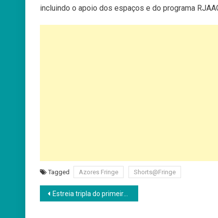
incluindo o apoio dos espaços e do programa RJAAC
Tagged
Azores Fringe
Shorts@Fringe
Navegação
Estreia tripla do primeiro filme musical angolano
de