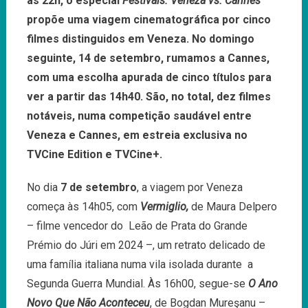
as 22h, o especial
Festivais: Veneza vs. Cannes
propõe uma viagem cinematográfica por cinco
filmes distinguidos em Veneza. No domingo
seguinte, 14 de setembro, rumamos a Cannes,
com uma escolha apurada de cinco títulos para
ver a partir das 14h40. São, no total, dez filmes
notáveis, numa competição saudável entre
Veneza e Cannes, em estreia exclusiva no
TVCine Edition e TVCine+.
No dia
7 de setembro
, a viagem por Veneza
começa às 14h05, com
Vermiglio,
de Maura Delpero
– filme vencedor do Leão de Prata do Grande
Prémio do Júri em 2024 –, um retrato delicado de
uma família italiana numa vila isolada durante a
Segunda Guerra Mundial. Às 16h00, segue-se
O Ano
Novo Que Não Aconteceu
, de Bogdan Mureşanu –