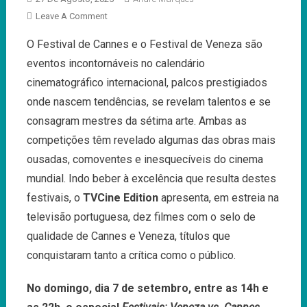
On
Leave A Comment
Cinema
O Festival de Cannes e o Festival de Veneza são
Com
eventos incontornáveis no calendário
O
Selo
cinematográfico internacional, palcos prestigiados
De
onde nascem tendências, se revelam talentos e se
Cannes
consagram mestres da sétima arte. Ambas as
E
competições têm revelado algumas das obras mais
Veneza
ousadas, comoventes e inesquecíveis do cinema
mundial. Indo beber à excelência que resulta destes
festivais, o
TVCine Edition
apresenta, em estreia na
televisão portuguesa, dez filmes com o selo de
qualidade de Cannes e Veneza, títulos que
conquistaram tanto a crítica como o público.
No domingo, dia 7 de setembro, entre as 14h e