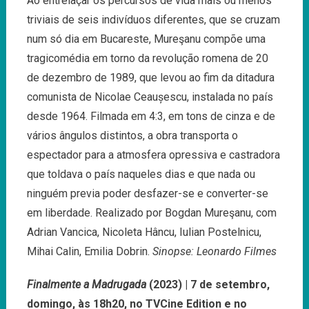
Ao entrelaçar os percursos de vida mais ou menos
triviais de seis indivíduos diferentes, que se cruzam
num só dia em Bucareste, Mureşanu compõe uma
tragicomédia em torno da revolução romena de 20
de dezembro de 1989, que levou ao fim da ditadura
comunista de Nicolae Ceaușescu, instalada no país
desde 1964. Filmada em 4:3, em tons de cinza e de
vários ângulos distintos, a obra transporta o
espectador para a atmosfera opressiva e castradora
que toldava o país naqueles dias e que nada ou
ninguém previa poder desfazer-se e converter-se
em liberdade. Realizado por Bogdan Mureşanu, com
Adrian Vancica, Nicoleta Hâncu, Iulian Postelnicu,
Mihai Calin, Emilia Dobrin.
Sinopse: Leonardo Filmes
Finalmente a Madrugada
(2023) | 7 de setembro,
domingo, às 18h20, no TVCine Edition e no