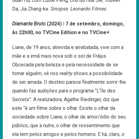
Guan Hu, com Eddie Peng, Chu Bu Hua Jie, Youwei
Da, Jia Zhang-ke.
Sinopse: Leonardo Filmes
Diamante Bruto
(2024) | 7 de setembro, domingo,
às 22h00, no TVCine Edition e no TVCine+
Liane, de 19 anos, atrevida e arrebatada, vive com a
mãe e a irmã mais nova sob o sol de Fréjus.
Obcecada pela beleza e pela necessidade de se
tornar alguém, vê nos
reality shows
a possibilidade
de ser amada. O destino parece finalmente sorrir-lhe
quando faz audições para o programa “L’Île des
Secrets”. A realizadora, Agathe Riedinger, diz que
este “é um filme sobre o olhar. Existe o olhar da
sociedade sobre Liane, o olhar de amor/ódio do seu
público, que a nutre, o olhar de ressentimento que
ela tem pelos amigos e pelos homens. E há, claro, o