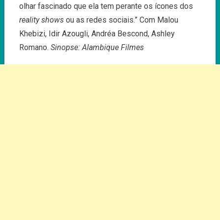
olhar fascinado que ela tem perante os ícones dos
reality shows
ou as redes sociais.” Com Malou
Khebizi, Idir Azougli, Andréa Bescond, Ashley
Romano.
Sinopse: Alambique Filmes