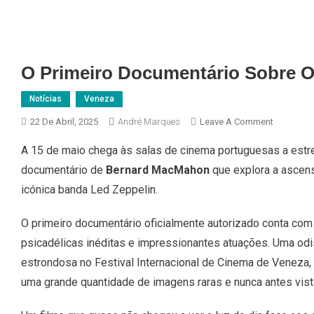
O Primeiro Documentário Sobre O
Notícias
Veneza
On
22 De Abril, 2025
André Marques
Leave A Comment
O
A 15 de maio chega às salas de cinema portuguesas a estre
Primeiro
documentário de
Bernard MacMahon
que explora a ascens
Document
Sobre
icónica banda Led Zeppelin.
Os
Led
O primeiro documentário oficialmente autorizado conta co
Zeppelin
psicadélicas inéditas e impressionantes atuações. Uma odi
Estreia
estrondosa no Festival Internacional de Cinema de Veneza, 
Em
uma grande quantidade de imagens raras e nunca antes vist
Maio