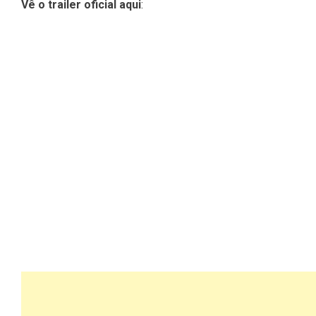
Vê o trailer oficial aqui
: