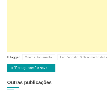
Tagged
Cinema Documental
Led Zeppelin: O Nascimento da L
Navegação
“Portugueses”, o novo filme de Vicente Alves do Ó
de
Outras publicações
artigos