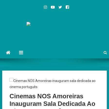
Skip
to
content
Cinema em Portugal
#cinemaemportugal
Cinemas NOS Amoreiras
Inauguram Sala Dedicada Ao