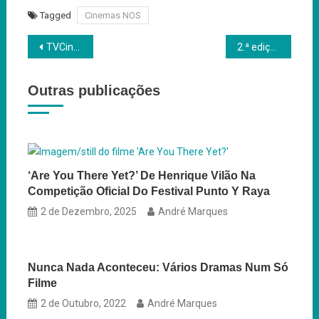
Tagged
Cinemas NOS
Navegação
TVCine homenageia João Canijo
2.ª edição da Mostra de Cinema iNTERVALOS regressa às Caldas da Rainha
de
Outras publicações
artigos
‘Are You There Yet?’ De Henrique Vilão Na
Competição Oficial Do Festival Punto Y Raya
2 de Dezembro, 2025
André Marques
Nunca Nada Aconteceu: Vários Dramas Num Só
Filme
2 de Outubro, 2022
André Marques