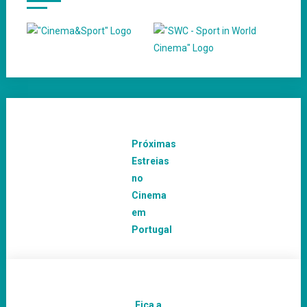
Próximas
Estreias
no
Cinema
em
Portugal
Fica a