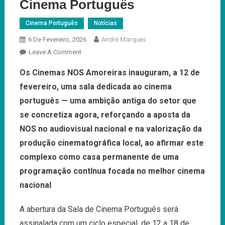
Cinema Português
Cinema Português
Notícias
6 De Fevereiro, 2026
André Marques
On
Leave A Comment
Cinemas
Os Cinemas NOS Amoreiras inauguram, a 12 de
NOS
fevereiro, uma sala dedicada ao cinema
Amoreiras
Inauguram
português — uma ambição antiga do setor que
Sala
se concretiza agora, reforçando a aposta da
Dedicada
NOS no audiovisual nacional e na valorização da
Ao
produção cinematográfica local, ao afirmar este
Cinema
Português
complexo como casa permanente de uma
programação contínua focada no melhor cinema
nacional
.
A abertura da Sala de Cinema Português será
assinalada com um ciclo especial, de 12 a 18 de