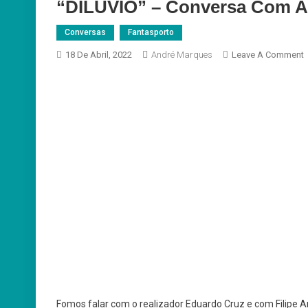
“DILÚVIO” – Conversa Com A
Conversas
Fantasporto
18 De Abril, 2022
André Marques
Leave A Comment
“
C
E
Fomos falar com o realizador Eduardo Cruz e com Filipe 