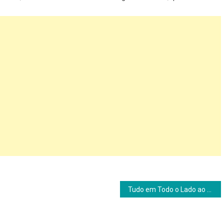
Tudo em Todo o Lado ao Mesmo Tempo: um filme em muitos universos