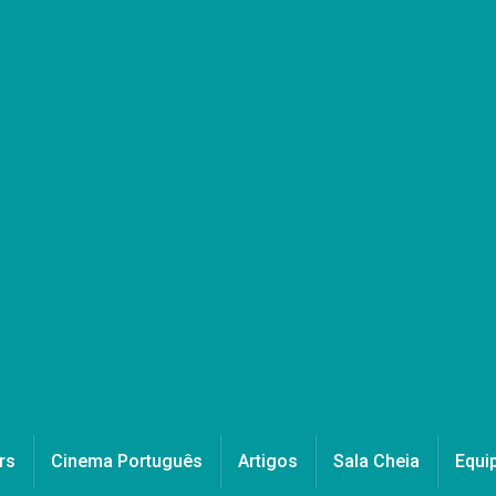
rs
Cinema Português
Artigos
Sala Cheia
Equi