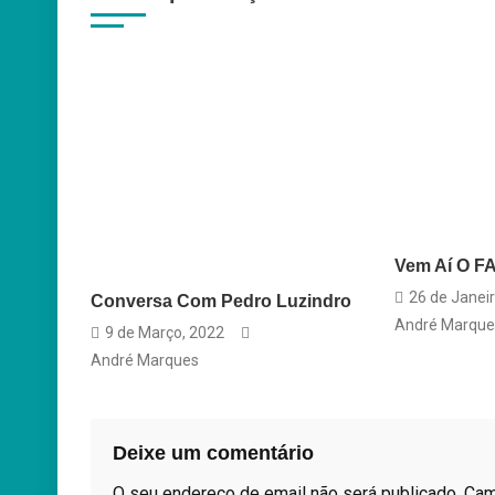
artigos
Vem Aí O 
26 de Janei
Conversa Com Pedro Luzindro
André Marque
9 de Março, 2022
André Marques
Deixe um comentário
O seu endereço de email não será publicado.
Cam