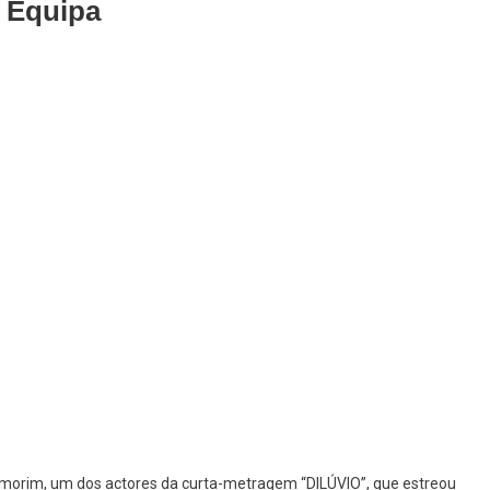
 Equipa
On
DILÚVIO”
–
onversa
Com
A
quipa
Amorim, um dos actores da curta-metragem “DILÚVIO”, que estreou