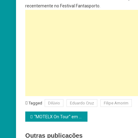
recentemente no Festival Fantasporto.
Tagged
Dilúvio
Eduardo Cruz
Filipe Amorim
Navegação
“MOTELX On Tour” em Setúbal
de
Outras publicações