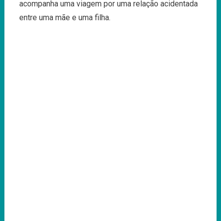
Da
acompanha uma viagem por uma relação acidentada
Competição
entre uma mãe e uma filha.
De
Curtas
Portuguesas
Da
MONSTRA