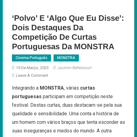
‘Polvo’ E ‘Algo Que Eu Disse’:
Dois Destaques Da
Competição De Curtas
Portuguesas Da MONSTRA
Cinema Português
MONSTRA
19 De Março, 2023
Jasmim Bettencourt
On
Leave A Comment
‘Polvo’
Integrando a
MONSTRA
, várias
curtas
E
portuguesas
participam em competição neste
‘Algo
Que
festival. Destas curtas, duas destacam-se pela sua
Eu
qualidade e sensibilidade. Uma conta a história de
Disse’:
um homem com vários braços que tenta esconder as
Dois
suas inseguranças e medos do mundo. A outra
Destaques