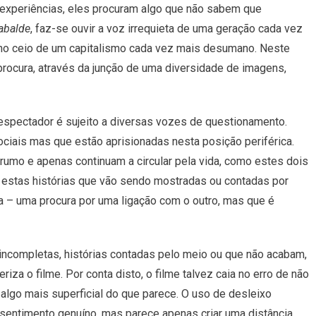
experiências, eles procuram algo que não sabem que
Retrato
De
abalde
, faz-se ouvir a voz irrequieta de uma geração cada vez
Uma
no ceio de um capitalismo cada vez mais desumano. Neste
Geração
rocura, através da junção de uma diversidade de imagens,
Sem
Rumo
espectador é sujeito a diversas vozes de questionamento.
iais mas que estão aprisionadas nesta posição periférica.
rumo e apenas continuam a circular pela vida, como estes dois
estas histórias que vão sendo mostradas ou contadas por
 – uma procura por uma ligação com o outro, mas que é
ncompletas, histórias contadas pelo meio ou que não acabam,
za o filme. Por conta disto, o filme talvez caia no erro de não
 algo mais superficial do que parece. O uso de desleixo
a sentimento genuíno, mas parece apenas criar uma distância