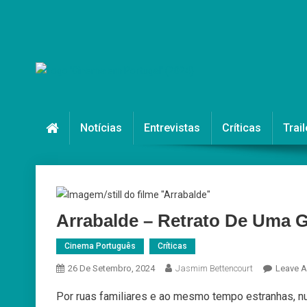
Skip
to
content
Cinema em Portugal
#cinemaemportugal
Notícias
Entrevistas
Críticas
Trail
Arrabalde – Retrato De Uma
Cinema Português
Críticas
26 De Setembro, 2024
Jasmim Bettencourt
Leave 
Por ruas familiares e ao mesmo tempo estranhas, n