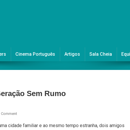
ers
Cinema Português
Artigos
Sala Cheia
Equ
 Geração Sem Rumo
On
A Comment
Arrabalde
uma cidade familiar e ao mesmo tempo estranha, dois amigos
–