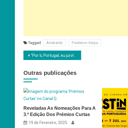
Tagged
Arrabalde
Frederico Serpa
Navegação
“Por ti, Portugal, eu juro!” estreia no DocLisboa e depois nos cinemas
de
Outras publicações
artigos
Reveladas As Nomeações Para A
3.ª Edição Dos Prémios Curtas
19 de Fevereiro, 2025