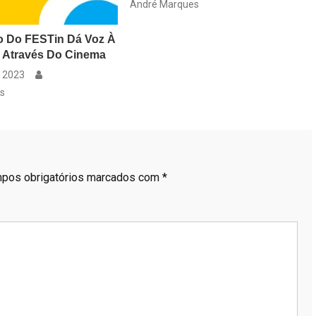
André Marques
o Do FESTin Dá Voz À
e Através Do Cinema
, 2023
s
pos obrigatórios marcados com
*