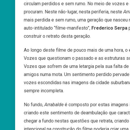
circulam perdidos e sem rumo. No meio de vozes e 
procuram. Neste não-lugar, nesta periferia, neste
Arr
mais perdida e sem rumo, uma geração que nasceu 
auto-intitulado “filme-manifesto”,
Frederico Serpa
p
construir o retrato desta geração.
Ao longo deste filme de pouco mais de uma hora, o 
Vozes que questionam o passado e as estruturas soc
Vozes que sofrem de uma letargia pela sua falta de 
amigos numa mota. Um sentimento perdido pervade 
vozes escondidas nas imagens da cidade suburbana
sempre incompleta.
No fundo,
Arrabalde
é composto por estas imagens i
criando este sentimento de deambulação que caracteri
chegar a fundo nestas questões que retrata, criando
intencional na construção do filme poderia criar um