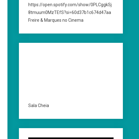
https://open.spotify.com/show/0PLCggkSj
8tmuum0MzTEfS?si=60d37b1c674d47aa
Freire & Marques no Cinema
Sala Cheia