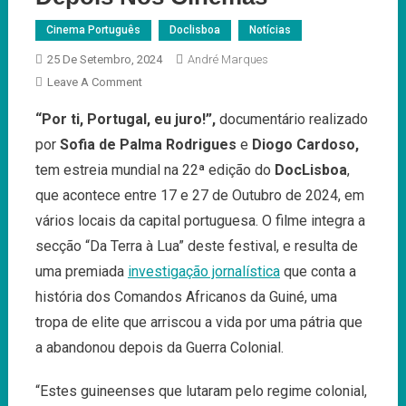
Cinema Português
Doclisboa
Notícias
25 De Setembro, 2024
André Marques
On
Leave A Comment
“Por
“Por ti, Portugal, eu juro!”,
documentário realizado
Ti,
por
Sofia de Palma Rodrigues
e
Diogo Cardoso,
Portugal,
Eu
tem estreia mundial na 22ª edição do
DocLisboa
,
Juro!”
que acontece entre 17 e 27 de Outubro de 2024, em
Estreia
vários locais da capital portuguesa. O filme integra a
No
secção “Da Terra à Lua” deste festival, e resulta de
DocLisboa
E
uma premiada
investigação jornalística
que conta a
Depois
história dos Comandos Africanos da Guiné, uma
Nos
tropa de elite que arriscou a vida por uma pátria que
Cinemas
a abandonou depois da Guerra Colonial.
“Estes guineenses que lutaram pelo regime colonial,