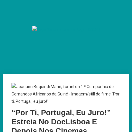
Skip
to
content
Cinema em Portugal
#cinemaemportugal
“Por Ti, Portugal, Eu Juro!”
Estreia No DocLisboa E
Depois Nos Cinemas