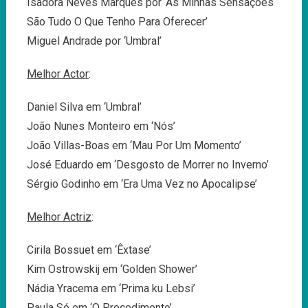
Isadora Neves Marques por ‘As Minhas Sensações
São Tudo O Que Tenho Para Oferecer’
Miguel Andrade por ‘Umbral’
Melhor Actor
:
Daniel Silva em ‘Umbral’
João Nunes Monteiro em ‘Nós’
João Villas-Boas em ‘Mau Por Um Momento’
José Eduardo em ‘Desgosto de Morrer no Inverno’
Sérgio Godinho em ‘Era Uma Vez no Apocalipse’
Melhor Actriz
:
Cirila Bossuet em ‘Êxtase’
Kim Ostrowskij em ‘Golden Shower’
Nádia Yracema em ‘Prima ku Lebsi’
Paula Só em ‘O Procedimento’