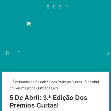
Skip
to
content
Cinema em Portugal
#cinemaemportugal
5 De Abril: 3.ª Edição Dos
Prémios Curtas!