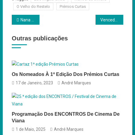
O Velho do Restelo
Prémios Curtas
Navegação
Nana Nana Meu Menino: A Fragilidade do Realismo
Vencedores da 3.ª edição dos Prémios Curtas!
de
Outras publicações
artigos
Os Nomeados À 1ª Edição Dos Prémios Curtas
17 de Janeiro, 2023
André Marques
Programação Dos ENCONTROS De Cinema De
Viana
1 de Maio, 2025
André Marques