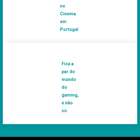
no
Cinema
em
Portugal
Fica a
par do
mundo
do
gaming,
e não
só.