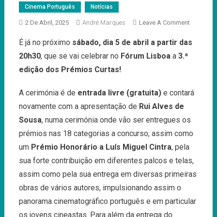
Cinema Português
Notícias
On
2 De Abril, 2025
André Marques
Leave A Comment
5
É já no próximo
sábado, dia 5 de abril a partir das
De
20h30
, que se vai celebrar no
Fórum Lisboa
a
3.ª
Abril:
3.ª
edição dos
Prémios Curtas
!
Edição
Dos
A cerimónia é de
entrada livre (gratuita)
e contará
Prémios
novamente com a apresentação de
Rui Alves de
Curtas!
Sousa
, numa cerimónia onde vão ser entregues os
prémios nas 18 categorias a concurso, assim como
um
Prémio Honorário a Luís Miguel Cintra
, pela
sua forte contribuição em diferentes palcos e telas,
assim como pela sua entrega em diversas primeiras
obras de vários autores, impulsionando assim o
panorama cinematográfico português e em particular
os jovens cineastas. Para além da entrega do