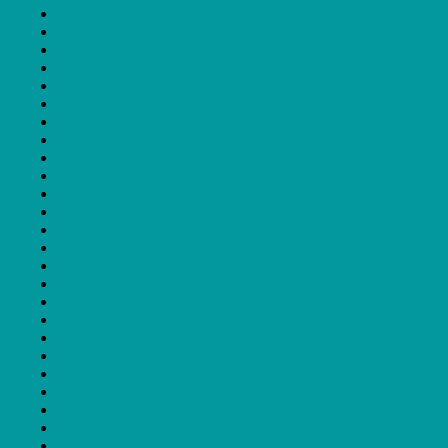
1 estrela
2 estrelas
2.5 estrelas
3 estrelas
3.5 estrelas
4 estrelas
4.5 estrelas
5 estrelas
Annecy
Artigos
Avanca
Berlim
Caldas Film Fest
Caminhos do Cinema Português
Cannes
Cinalfama
CINANIMA
CineEco
Cinema na Minha Prateleira
Cinema Português
CINENOVA
Conversas
Críticas
Curtas Vila do Conde
Doclisboa