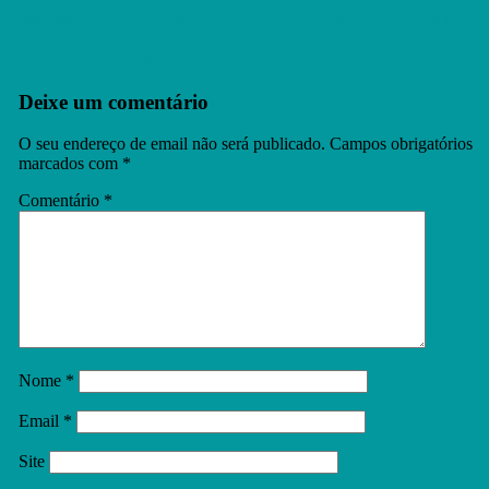
Em março a CINECAMINHADA chega a Elvas
26 de Fevereiro, 2025
André Marques
Deixe um comentário
O seu endereço de email não será publicado.
Campos obrigatórios
marcados com
*
Comentário
*
Nome
*
Email
*
Site