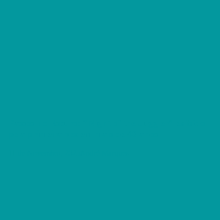
Passos no Escuro: “Night of the Juggler” exibido
pela primeira vez em mais de 40 anos
11 de Novembro, 2025
André Marques