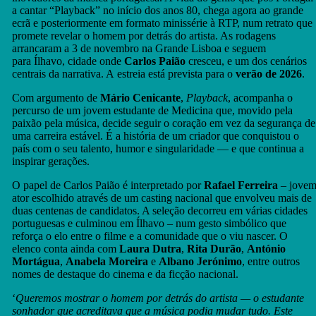
a cantar “Playback” no início dos anos 80, chega agora ao grande
ecrã e posteriormente em formato minissérie à RTP, num retrato que
promete revelar o homem por detrás do artista. As rodagens
arrancaram a 3 de novembro na Grande Lisboa e seguem
para Ílhavo, cidade onde
Carlos Paião
cresceu, e um dos cenários
centrais da narrativa. A estreia está prevista para o
verão de 2026
.
Com argumento de
Mário Cenicante
,
Playback
, acompanha o
percurso de um jovem estudante de Medicina que, movido pela
paixão pela música, decide seguir o coração em vez da segurança de
uma carreira estável. É a história de um criador que conquistou o
país com o seu talento, humor e singularidade — e que continua a
inspirar gerações.
O papel de Carlos Paião é interpretado por
Rafael Ferreira
– jove
ator escolhido através de um casting nacional que envolveu mais de
duas centenas de candidatos. A seleção decorreu em várias cidades
portuguesas e culminou em Ílhavo – num gesto simbólico que
reforça o elo entre o filme e a comunidade que o viu nascer. O
elenco conta ainda com
Laura Dutra
,
Rita Durão
,
António
Mortágua
,
Anabela Moreira
e
Albano Jerónimo
, entre outros
nomes de destaque do cinema e da ficção nacional.
‘
Queremos mostrar o homem por detrás do artista — o estudante
sonhador que acreditava que a música podia mudar tudo. Este