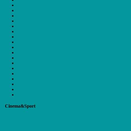
Montanha Pico Festival
MotelX
Nalgas Film Festival
Notícias
Olhares do Mediterrâneo
Periferias
Política
Porto Femme
Porto/Post/Doc
Queer Lisboa
Queer Porto
Scianema
Shanghai International Film Festival
TIFF
Tribeca Festival
Triste Para Sempre
Veneza
Ymotion
Cinema&Sport