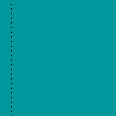
Encadear
Entre Curtas
Entre Olhares
Entrevistas
Fantasporto
Festa do Cinema Francês
Festa do Cinema Italiano
FESTin
Festival Play
FICSantarém
Futurama
Imaterial
IndieJúnior
IndieLisboa
International Atlàntida Film Fest
LEFFEST
Lisbon Arab Film Festival
Lisbon Sport Film Festival
Locarno
Maia International Film Festival
Marmostra
MDOC
Mental
MICA
MONSTRA