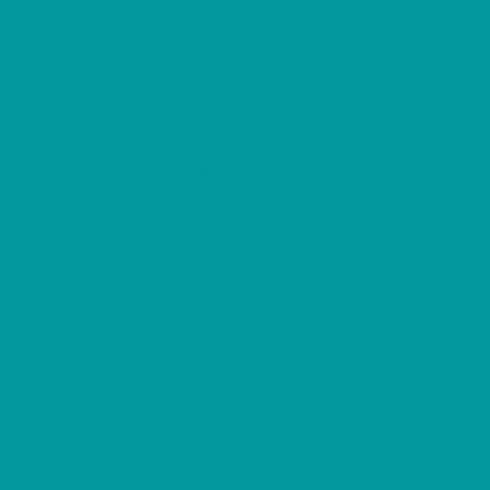
Passos no Escuro apresenta ‘Santa Sangre’ de
Alejandro Jodorowsky
14 de Janeiro, 2026
André Marques