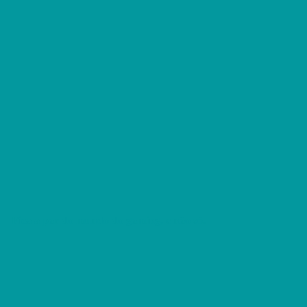
Fica a par do mundo do gaming, e não só.