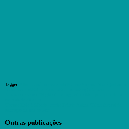
Tagged
Albano Jerónimo
Anabela Moreira
António Mortágua
Laura
Dutra
Playback
Rafael Ferreira
Rita Durão
Sérgio Graciano
Navegação
Passos no Escuro: “Night of the Juggler” exibido pela primeira vez
em mais de 40 anos
de
‘Porque Hoje é Sábado’ recebe Prémio AnimaPIX no festival de
artigos
animação na ilha do Pico
Outras publicações