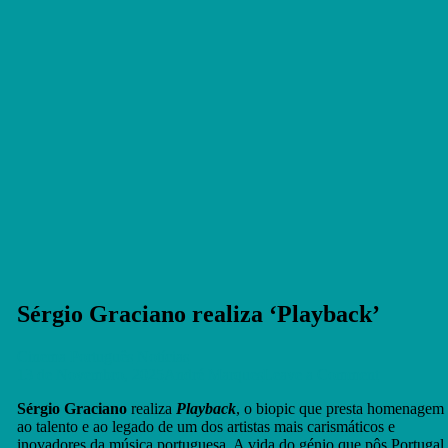
Sérgio Graciano realiza ‘Playback’
Cinema Português
Notícias
on
13 de Novembro, 2025
André Marques
Leave a Comment
Sérgio
Sérgio Graciano
realiza
Playback
, o biopic que presta homenagem
Graciano
ao talento e ao legado de um dos artistas mais carismáticos e
realiza
inovadores da música portuguesa. A vida do génio que pôs Portugal
‘Playback’