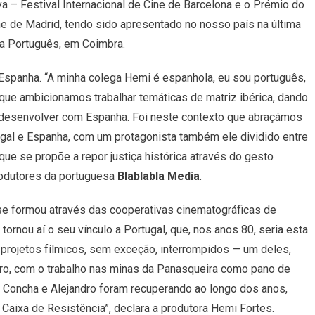
va – Festival Internacional de Cine de Barcelona e o Prémio do
ne de Madrid, tendo sido apresentado no nosso país na última
a Português, em Coimbra.
 Espanha. “A minha colega Hemi é espanhola, eu sou português,
 que ambicionamos trabalhar temáticas de matriz ibérica, dando
 desenvolver com Espanha. Foi neste contexto que abraçámos
gal e Espanha, com um protagonista também ele dividido entre
que se propõe a repor justiça histórica através do gesto
rodutores da portuguesa
Blablabla Media
.
se formou através das cooperativas cinematográficas de
tornou aí o seu vínculo a Portugal, que, nos anos 80, seria esta
s projetos fílmicos, sem exceção, interrompidos — um deles,
utro, com o trabalho nas minas da Panasqueira como pano de
, Concha e Alejandro foram recuperando ao longo dos anos,
aixa de Resistência”, declara a produtora Hemi Fortes.