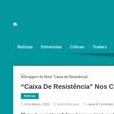
Skip
to
content
Cinema em Portugal
#cinemaemportugal
Notícias
Entrevistas
Críticas
Trailers
“Caixa De Resistência” Nos 
Notícias
4 De Março, 2025
André Marques
Leave A Comment