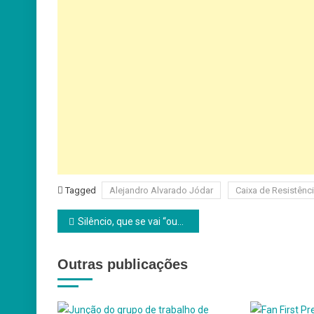
Tagged
Alejandro Alvarado Jódar
Caixa de Resistênc
Navegação
Silêncio, que se vai “ouver” o Fado!
de
Outras publicações
artigos