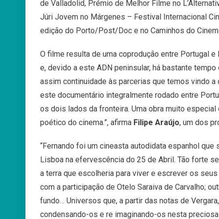
de Valladolid, Prémio de Melhor Filme no L’Alternati
Júri Jovem no Márgenes – Festival Internacional Ci
edição do Porto/Post/Doc e no Caminhos do Cinem
O filme resulta de uma coprodução entre Portugal e
e, devido a este ADN peninsular, há bastante tempo
assim continuidade às parcerias que temos vindo a
este documentário integralmente rodado entre Portu
os dois lados da fronteira. Uma obra muito especial 
poético do cinema.”, afirma
Filipe Araújo
, um dos p
“Fernando foi um cineasta autodidata espanhol que 
Lisboa na efervescência do 25 de Abril. Tão forte se 
a terra que escolheria para viver e escrever os seu
com a participação de Otelo Saraiva de Carvalho; o
fundo… Universos que, a partir das notas de Vergara
condensando-os e re imaginando-os nesta preciosa C