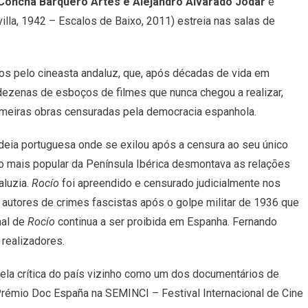
Concha Barquero Artés e Alejandro Alvarado Jódar
e
De
illa, 1942 – Escalos de Baixo, 2011) estreia nas salas de
Resistência”
Nos
Cinemas
A
os pelo cineasta andaluz, que, após décadas de vida em
27
u dezenas de esboços de filmes que nunca chegou a realizar,
De
imeiras obras censuradas pela democracia espanhola.
Março
deia portuguesa onde se exilou após a censura ao seu único
o mais popular da Península Ibérica desmontava as relações
aluzia.
Rocío
foi apreendido e censurado judicialmente nos
autores de crimes fascistas após o golpe militar de 1936 que
nal de
Rocío
continua a ser proibida em Espanha. Fernando
 realizadores.
pela crítica do país vizinho como um dos documentários de
rémio Doc España na SEMINCI – Festival Internacional de Cine