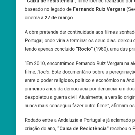
“Caixa de resistência”
, filme ibérico realizado por
baseado no legado de
Fernando Ruiz Vergara
(Sev
cinema a
27 de março
.
A obra pretende dar continuidade aos filmes sonhad
Portugal, onde viria a terminar os seus dias, deixo
tendo apenas concluído
“Rocío”
(1980), uma das pr
“Em 2010, encontrámos Fernando Ruiz Vergara na al
filme,
Rocío
. Este documentário sobre a peregrinaçã
entre o poder religioso, político e económico na And
primeiros anos da democracia por denunciar um dos 
despoletou a guerra civil. Atualmente, a versão origi
nunca mais conseguiu fazer outro filme”, afirmam os
Rodado entre a Andaluzia e Portugal e já aclamado 
criação do ano,
“Caixa de Resistência”
recebeu o P