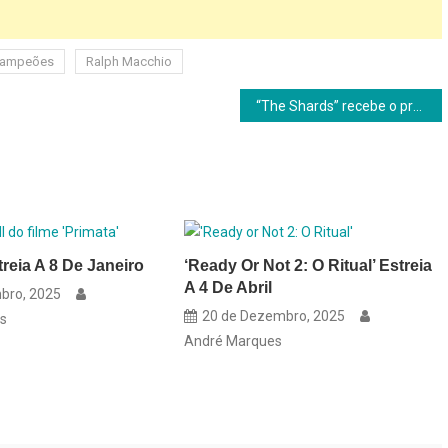
 Campeões
Ralph Macchio
“The Shards” recebe o prémio Doc Alliance em Cannes
treia A 8 De Janeiro
‘Ready Or Not 2: O Ritual’ Estreia
A 4 De Abril
bro, 2025
20 de Dezembro, 2025
s
André Marques