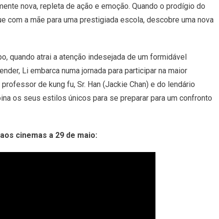
mente nova, repleta de ação e emoção. Quando o prodígio do
Os
Campeões”
ue com a mãe para uma prestigiada escola, descobre uma nova
Chega
Aos
Cinemas
po, quando atrai a atenção indesejada de um formidável
A
nder, Li embarca numa jornada para participar na maior
29
professor de kung fu, Sr. Han (Jackie Chan) e do lendário
De
Maio
ina os seus estilos únicos para se preparar para um confronto
aos cinemas a 29 de maio: