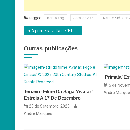
Tagged
Ben Wang
Jackie Chan
Karate Kid: Os
Navegação
A primeira volta de “F1: O Filme” é a 23 de junho em exclusivo IMAX®
de
Outras publicações
artigos
‘Primata’ Es
5 de Novem
Terceiro Filme Da Saga ‘Avatar’
André Marque
Estreia A 17 De Dezembro
25 de Setembro, 2025
André Marques