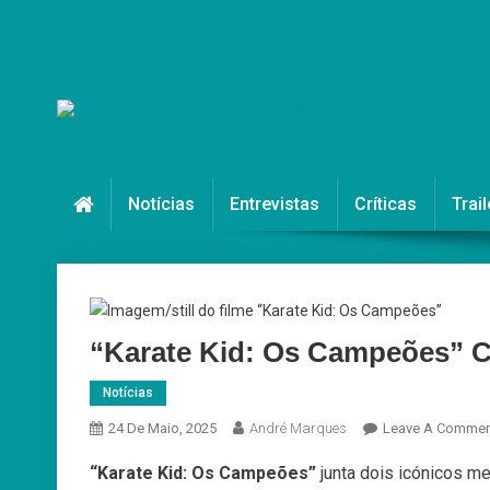
Skip
to
content
Cinema em Portugal
#cinemaemportugal
Notícias
Entrevistas
Críticas
Trail
“Karate Kid: Os Campeões” 
Notícias
24 De Maio, 2025
André Marques
Leave A Commen
“Karate Kid: Os Campeões”
junta dois icónicos m