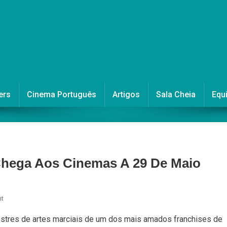
ers
Cinema Português
Artigos
Sala Cheia
Equ
Chega Aos Cinemas A 29 De Maio
On
t
“Karate
estres de artes marciais de um dos mais amados franchises de
Kid: