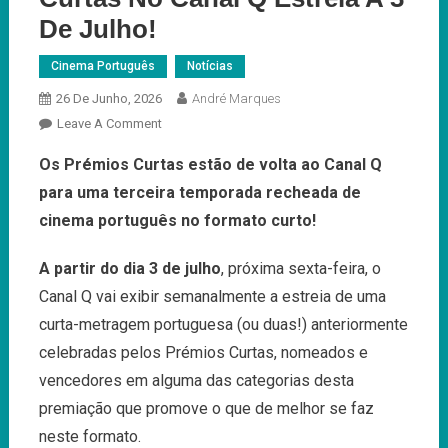
De Julho!
Cinema Português
Notícias
26 De Junho, 2026
André Marques
On
Leave A Comment
3ª
Os Prémios Curtas estão de volta ao Canal Q
Temporada
para uma terceira temporada recheada de
Dos
Prémios
cinema português no formato curto!
Curtas
No
A partir do dia 3 de julho
, próxima sexta-feira, o
Canal
Canal Q vai exibir semanalmente a estreia de uma
Q
curta-metragem portuguesa (ou duas!) anteriormente
Estreia
celebradas pelos Prémios Curtas, nomeados e
A
3
vencedores em alguma das categorias desta
De
premiação que promove o que de melhor se faz
Julho!
neste formato.