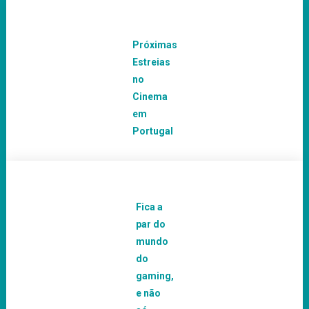
Próximas
Estreias
no
Cinema
em
Portugal
Fica a
par do
mundo
do
gaming,
e não