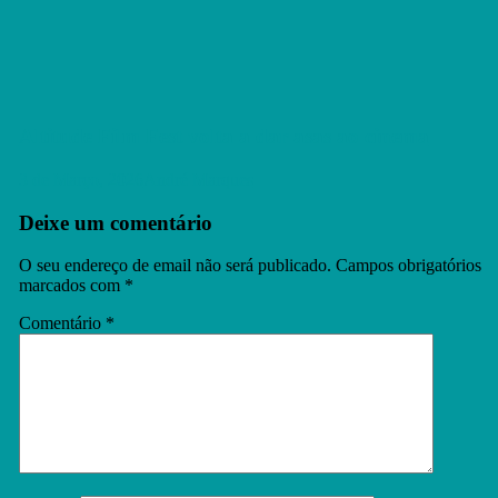
Altitude Film Fest volta a dar asas ao cinema
3 de Março, 2026
André Marques
Deixe um comentário
O seu endereço de email não será publicado.
Campos obrigatórios
marcados com
*
Comentário
*