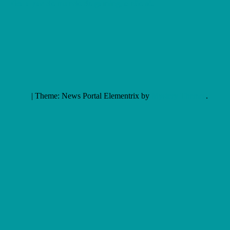
Fica a par do mundo do gaming, e não só.
|
Theme: News Portal Elementrix by
Mystery Themes
.