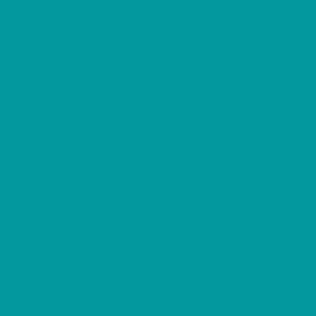
A Morte de Uma Cidade: O Pão de Cada Dia
30 de Agosto, 2024
30 de Agosto, 2024
Bernardo Freire