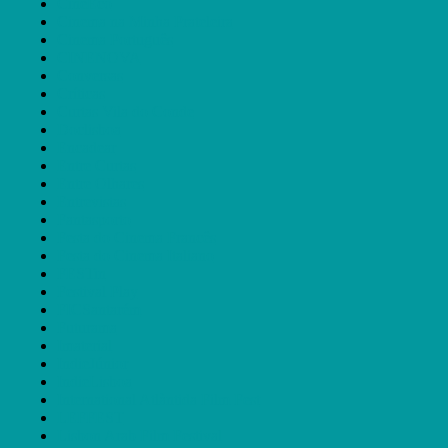
CineEco
Cinema na Minha Prateleira
Cinema Português
CINENOVA
Conversas
Críticas
Curtas Vila do Conde
Doclisboa
Encadear
Entre Curtas
Entre Olhares
Entrevistas
Fantasporto
Festa do Cinema Francês
Festa do Cinema Italiano
FESTin
Festival Play
FICSantarém
Futurama
Imaterial
IndieJúnior
IndieLisboa
International Atlàntida Film Fest
LEFFEST
Lisbon Arab Film Festival