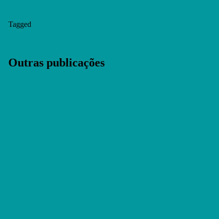
Tagged
Joie de Vivre
Navegação
Pillion – Extremo levado ao Limite
Altitude Film Fest volta a dar asas ao cinema
de
artigos
Outras publicações
“Portugueses”, o novo filme de Vicente Alves do Ó
21 de Abril, 2025
André Marques