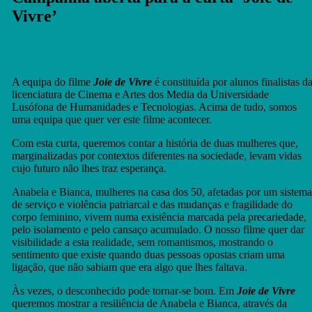
Vivre’
Cinema Português
Notícias
on
3 de Março, 2026
André Marques
Leave a Comment
Campanha
A equipa do filme
Joie de Vivre
é constituída por alunos finalistas d
aberta
licenciatura de Cinema e Artes dos Media da Universidade
para
Lusófona de Humanidades e Tecnologias. Acima de tudo, somos
a
uma equipa que quer ver este filme acontecer.
curta
‘Joie
Com esta curta, queremos contar a história de duas mulheres que,
de
marginalizadas por contextos diferentes na sociedade, levam vidas
Vivre’
cujo futuro não lhes traz esperança.
Anabela e Bianca, mulheres na casa dos 50, afetadas por um sistema
de serviço e violência patriarcal e das mudanças e fragilidade do
corpo feminino, vivem numa existência marcada pela precariedade,
pelo isolamento e pelo cansaço acumulado. O nosso filme quer dar
visibilidade a esta realidade, sem romantismos, mostrando o
sentimento que existe quando duas pessoas opostas criam uma
ligação, que não sabiam que era algo que lhes faltava.
Às vezes, o desconhecido pode tornar-se bom. Em
Joie de Vivre
queremos mostrar a resiliência de Anabela e Bianca, através da