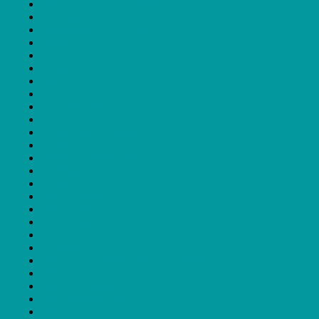
Lisbon Sport Film Festival
Locarno
Maia International Film Festival
Marmostra
MDOC
Mental
MICA
MONSTRA
Montanha Pico Festival
MotelX
Nalgas Film Festival
Notícias
Olhares do Mediterrâneo
Periferias
Política
Porto Femme
Porto/Post/Doc
Queer Lisboa
Queer Porto
Scianema
Shanghai International Film Festival
TIFF
Tribeca Festival
Triste Para Sempre
Veneza