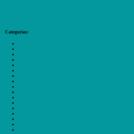
Categorias:
1 estrela
2 estrelas
2.5 estrelas
3 estrelas
3.5 estrelas
4 estrelas
4.5 estrelas
5 estrelas
Annecy
Artigos
Avanca
Berlim
Caldas Film Fest
Caminhos do Cinema Português
Cannes
Cinalfama
CINANIMA