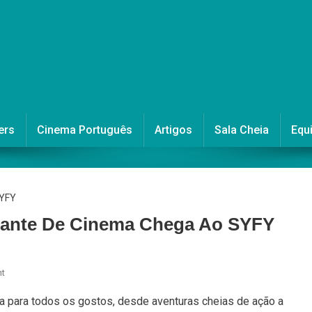
ers
Cinema Português
Artigos
Sala Cheia
Equ
ante De Cinema Chega Ao SYFY
On
t
Em
 para todos os gostos, desde aventuras cheias de ação a
Junho,