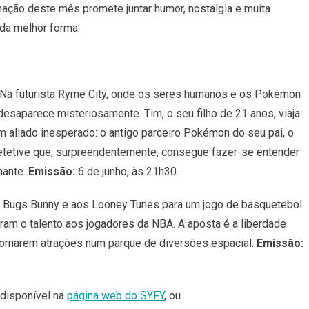
ação deste mês promete juntar humor, nostalgia e muita
Uma
Dose
 da melhor forma.
Refrescante
De
Cinema
Chega
Na futurista Ryme City, onde os seres humanos e os Pokémon
Ao
esaparece misteriosamente. Tim, o seu filho de 21 anos, viaja
SYFY
m aliado inesperado: o antigo parceiro Pokémon do seu pai, o
detetive que, surpreendentemente, consegue fazer-se entender
nante.
Emissão:
6 de junho, às 21h30.
 a Bugs Bunny e aos Looney Tunes para um jogo de basquetebol
ram o talento aos jogadores da NBA. A aposta é a liberdade
ornarem atrações num parque de diversões espacial.
Emissão:
 disponível na
página web do SYFY
, ou