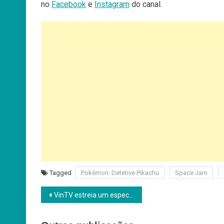
no
Facebook
e
Instagram
do canal.
Tagged
Pokémon: Detetive Pikachu
Space Jam
Navegação
VinTV estreia um especial “Parque Jurássico”
de