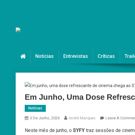
Skip
to
content
Cinema em Portugal
#cinemaemportugal
Notícias
Entrevistas
Críticas
Trail
Em Junho, Uma Dose Refresc
Notícias
3 De Junho, 2026
André Marques
Leave A Commen
Neste mês de junho, o
SYFY
traz sessões de cinema