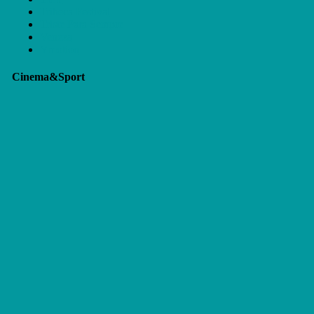
Tribeca Festival
Triste Para Sempre
Veneza
Ymotion
Cinema&Sport