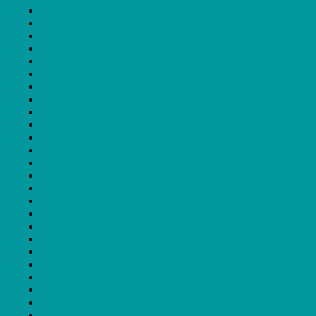
International Atlàntida Film Fest
LEFFEST
Lisbon Arab Film Festival
Lisbon Sport Film Festival
Locarno
Maia International Film Festival
Marmostra
MDOC
Mental
MICA
MONSTRA
Montanha Pico Festival
MotelX
Nalgas Film Festival
Notícias
Olhares do Mediterrâneo
Periferias
Política
Porto Femme
Porto/Post/Doc
Queer Lisboa
Queer Porto
Scianema
Shanghai International Film Festival
TIFF