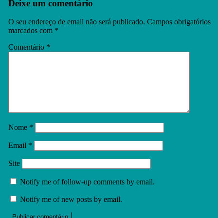
Deixe um comentário
O seu endereço de email não será publicado.
Campos obrigatórios
marcados com
*
Comentário
*
Nome
*
Email
*
Site
Notify me of follow-up comments by email.
Notify me of new posts by email.