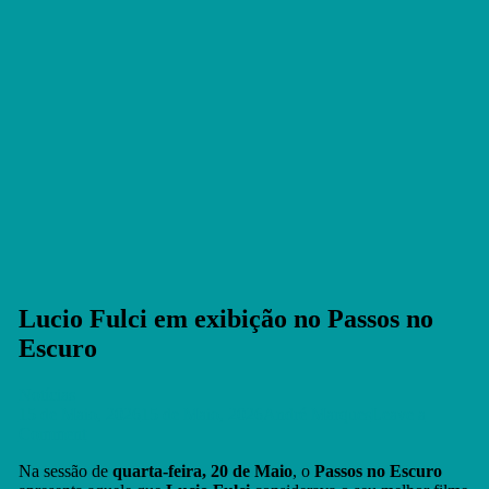
Lucio Fulci em exibição no Passos no
Escuro
Notícias
15 de Maio, 2026
15 de Maio, 2026
André Marques
Leave a
on
Comment
Lucio
Na sessão de
quarta-feira, 20 de Maio
, o
Passos no Escuro
Fulci