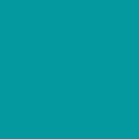
Uma Carta de Amor ao Cinema, por Steven
Spielberg
16 de Junho, 2023
23 de Junho, 2023
André Marques