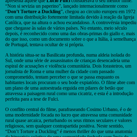
apresenta aquele que
Lucio Fulci
considerava o seu melhor filme.
em
“Non si sevizia un paperino”, lançado internacionalmente como
exibição
“
Don’t Torture a Duckling
”, chegou ao circuito europeu em 1972
no
com uma distribuição fortemente limitada devido à reação da Igreja
Passos
Católica, que na altura o achou escandaloso. A controvérsia impediu
no
que chegasse às salas de vários países. No entanto, meio século
Escuro
depois, é reconhecido como uma das obras-primas do giallo e, mais
do que isso, como um documento sobre o que a Itália, à semelhança
de Portugal, tentava ocultar de si própria.
A história situa-se na Basilicata profunda, numa aldeia isolada do
Sul, onde uma série de assassinatos de crianças desencadeia uma
espiral de acusações e violência comunitária. Dois forasteiros, um
jornalista de Roma e uma mulher da cidade com passado
comprometido, tentam perceber o que se passa enquanto os
habitantes locais procuram o seu bode expiatório. O filme abre com
um plano de uma autoestrada erguida em pilares de betão que
atravessa a paisagem rural como uma cicatriz, e esta é a introdução
perfeita para a tese de Fulci.
O conflito central do filme, parafraseando Cosimo Urbano, é o de
uma modernidade focada no lucro que atravessa uma comunidade
rural quase arcaica, perturbando os seus ritmos seculares e valores
religiosos, sem qualquer contrapartida positiva. Neste sentido,
“Don’t Torture a Duckling” é menos thriller do que uma anatomia
da hipocrisia coletiva de uma comunidade fechada com ânsia de