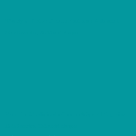
‘Ready or Not 2: O Ritual’ estreia a 4 de abril
20 de Dezembro, 2025
André Marques
Vem aí a 2.ª edição da Cinema&Sport Magazine
16 de Setembro, 2025
André Marques