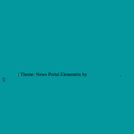
Fica a par do mundo do gaming, e não só.
|
Theme: News Portal Elementrix by
Mystery Themes
.