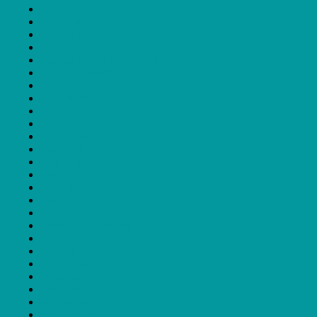
Cannes
Cinalfama
CINANIMA
CineEco
Cinema na Minha Prateleira
Cinema Português
CINENOVA
Conversas
Críticas
Curtas Vila do Conde
Doclisboa
Encadear
Entre Curtas
Entre Olhares
Entrevistas
Fantasporto
Festa do Cinema Francês
Festa do Cinema Italiano
FESTin
Festival Play
FICSantarém
Futurama
Imaterial
IndieJúnior
IndieLisboa