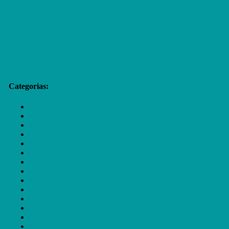
Categorias:
1 estrela
2 estrelas
2.5 estrelas
3 estrelas
3.5 estrelas
4 estrelas
4.5 estrelas
5 estrelas
Annecy
Artigos
Avanca
Berlim
Caldas Film Fest
Caminhos do Cinema Português