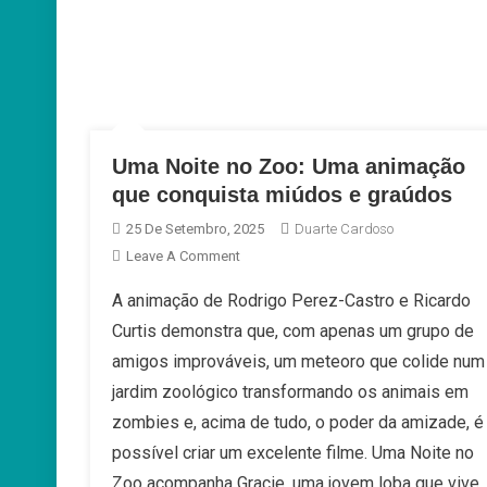
Uma Noite no Zoo: Uma animação
que conquista miúdos e graúdos
25 De Setembro, 2025
Duarte Cardoso
On
Leave A Comment
Uma
A animação de Rodrigo Perez-Castro e Ricardo
Noite
Curtis demonstra que, com apenas um grupo de
No
Zoo:
amigos improváveis, um meteoro que colide num
Uma
jardim zoológico transformando os animais em
Animação
zombies e, acima de tudo, o poder da amizade, é
Que
possível criar um excelente filme. Uma Noite no
Conquista
Miúdos
Zoo acompanha Gracie, uma jovem loba que vive