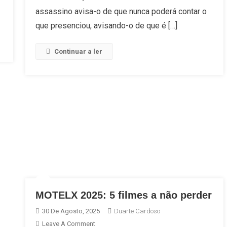
E
assassino avisa-o de que nunca poderá contar o
A
que presenciou, avisando-o de que é […]
Nostalgia
Continuar a ler
MOTELX 2025: 5 filmes a não perder
30 De Agosto, 2025
Duarte Cardoso
On
Leave A Comment