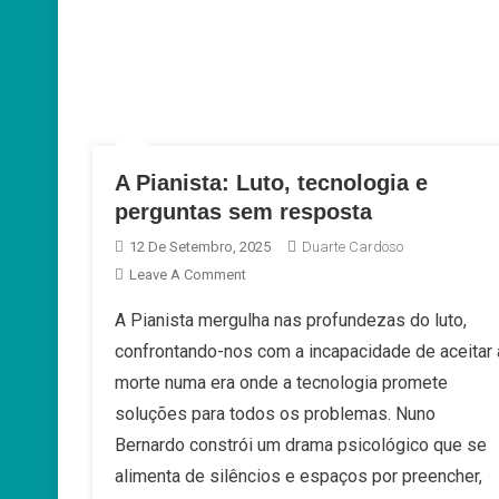
A Pianista: Luto, tecnologia e
perguntas sem resposta
12 De Setembro, 2025
Duarte Cardoso
On
Leave A Comment
A
A Pianista mergulha nas profundezas do luto,
Pianista:
confrontando-nos com a incapacidade de aceitar 
Luto,
Tecnologia
morte numa era onde a tecnologia promete
E
soluções para todos os problemas. Nuno
Perguntas
Bernardo constrói um drama psicológico que se
Sem
alimenta de silêncios e espaços por preencher,
Resposta