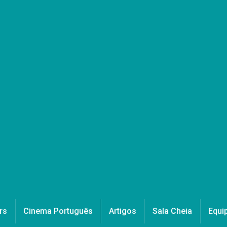
rs
Cinema Português
Artigos
Sala Cheia
Equi