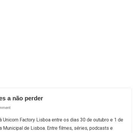
mes a não perder
On
omment
Tribeca
à Unicorn Factory Lisboa entre os dias 30 de outubro e 1 de
Festival
Municipal de Lisboa. Entre filmes, séries, podcasts e
Lisboa