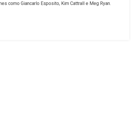
2025
mes como Giancarlo Esposito, Kim Cattrall e Meg Ryan.
|
5
Filmes
A
Não
Perder