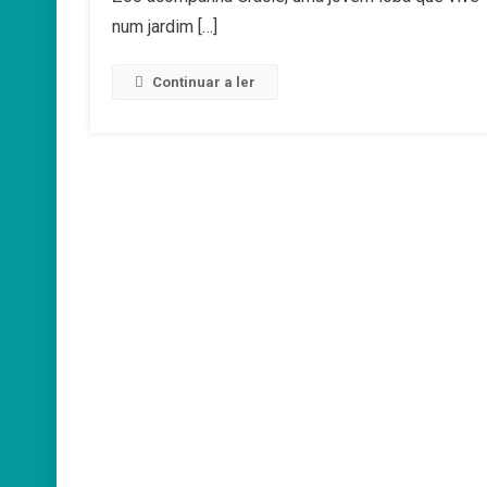
E
num jardim […]
Graúdos
Continuar a ler