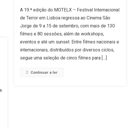
MOTELX
A 19.ª edição do MOTELX – Festival Internacional
2025:
de Terror em Lisboa regressa ao Cinema São
5
Filmes
Jorge de 9 a 15 de setembro, com mais de 130
A
filmes e 80 sessões, além de workshops,
Não
eventos e até um sunset. Entre filmes nacionais e
Perder
internacionais, distribuídos por diversos ciclos,
segue uma seleção de cinco filmes para […]
Continuar a ler
a