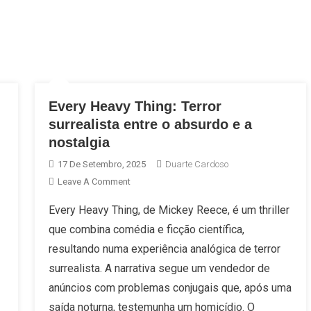
Every Heavy Thing: Terror
surrealista entre o absurdo e a
nostalgia
17 De Setembro, 2025
Duarte Cardoso
On
Leave A Comment
Every
Every Heavy Thing, de Mickey Reece, é um thriller
Heavy
que combina comédia e ficção científica,
Thing:
Terror
resultando numa experiência analógica de terror
Surrealista
surrealista. A narrativa segue um vendedor de
Entre
anúncios com problemas conjugais que, após uma
O
saída noturna, testemunha um homicídio. O
Absurdo