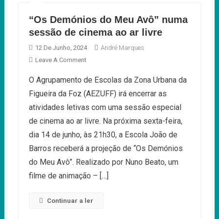
“Os Demónios do Meu Avô” numa
sessão de cinema ao ar livre
12 De Junho, 2024
André Marques
On
Leave A Comment
“Os
O Agrupamento de Escolas da Zona Urbana da
Demónios
Figueira da Foz (AEZUFF) irá encerrar as
Do
Meu
atividades letivas com uma sessão especial
Avô”
de cinema ao ar livre. Na próxima sexta-feira,
Numa
dia 14 de junho, às 21h30, a Escola João de
Sessão
Barros receberá a projeção de “Os Demónios
De
Cinema
do Meu Avô”. Realizado por Nuno Beato, um
Ao
filme de animação – […]
Ar
Livre
Continuar a ler