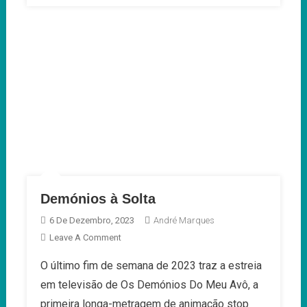
Demónios à Solta
6 De Dezembro, 2023
André Marques
On
Leave A Comment
Demónios
O último fim de semana de 2023 traz a estreia
À
em televisão de Os Demónios Do Meu Avô, a
Solta
primeira longa-metragem de animação stop