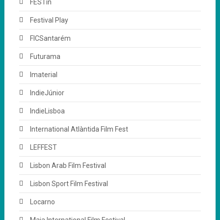
FESTin
Festival Play
FICSantarém
Futurama
Imaterial
IndieJúnior
IndieLisboa
International Atlàntida Film Fest
LEFFEST
Lisbon Arab Film Festival
Lisbon Sport Film Festival
Locarno
Maia International Film Festival