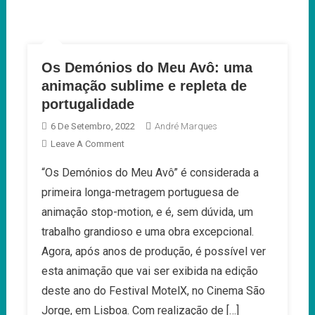
Os Demónios do Meu Avô: uma
animação sublime e repleta de
portugalidade
6 De Setembro, 2022
André Marques
On
Leave A Comment
Os
“Os Demónios do Meu Avô” é considerada a
Demónios
primeira longa-metragem portuguesa de
Do
Meu
animação stop-motion, e é, sem dúvida, um
Avô:
trabalho grandioso e uma obra excepcional.
Uma
Agora, após anos de produção, é possível ver
Animação
esta animação que vai ser exibida na edição
Sublime
E
deste ano do Festival MotelX, no Cinema São
Repleta
Jorge, em Lisboa. Com realização de […]