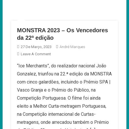
MONSTRA 2023 – Os Vencedores
da 22ª edição
27 De Março, 2023
André Marques
On
Leave A Comment
MONSTRA
“Ice Merchants”, do realizador nacional João
2023
Gonzalez, triunfou na 22.ª edição da MONSTRA
–
Os
com cinco galardões, incluindo o Prémio SPA |
Vencedores
Vasco Granja e o Prémio do Público, na
Da
Competição Portuguesa. O filme foi ainda
22ª
eleito a Melhor Curta-metragem Portuguesa,
Edição
na Competição internacional de Curtas-
metragens, onde arrecadou também o Prémio