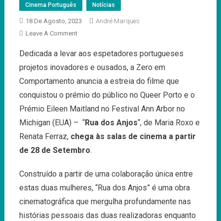
Cinema Português
Notícias
18 De Agosto, 2023
André Marques
On
Leave A Comment
“Rua
Dedicada a levar aos espetadores portugueses
Dos
projetos inovadores e ousados, a Zero em
Anjos”
Chega
Comportamento anuncia a estreia do filme que
Aos
conquistou o prémio do público no Queer Porto e o
Cinemas
Prémio Eileen Maitland no Festival Ann Arbor no
A
Michigan (EUA) – “
Rua dos Anjos
“, de Maria Roxo e
28
De
Renata Ferraz,
chega às salas de cinema a partir
Setembro
de 28 de Setembro
.
Construído a partir de uma colaboração única entre
estas duas mulheres, “Rua dos Anjos” é uma obra
cinematográfica que mergulha profundamente nas
histórias pessoais das duas realizadoras enquanto