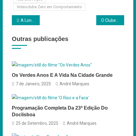
Videoclube Zero em Comportamento
Navegação
A Longa Viagem de EO
O Clube: mais do que um murro no estômago
de
Outras publicações
artigos
Os Verdes Anos E A Vida Na Cidade Grande
7 de Janeiro, 2025
André Marques
Programação Completa Da 23ª Edição Do
Doclisboa
25 de Setembro, 2025
André Marques