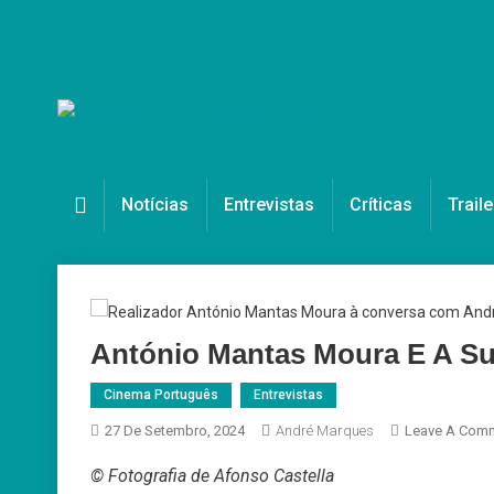
Skip
to
content
Cinema em Portugal
#cinemaemportugal
Notícias
Entrevistas
Críticas
Traile
António Mantas Moura E A S
Cinema Português
Entrevistas
27 De Setembro, 2024
André Marques
Leave A Com
© Fotografia de Afonso Castella