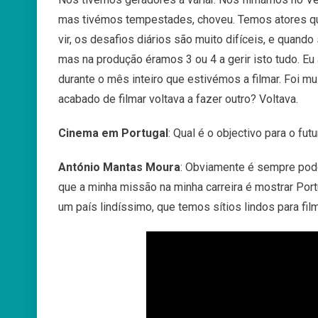
mas tivémos tempestades, choveu. T
emos
atores
q
vir, os desafios diários são muito difíceis, e qua
mas na produção éramos 3 ou 4 a gerir isto tudo. Eu
durante o mês inteiro que estivémos a filmar. Foi m
acabado de filmar voltava a fazer outro? Voltava.
Cinema em Portugal
: Qual é o objectivo para o fut
António Mantas Moura
: Obviamente
é
sempre
pod
que
a
minha
missão
na
minha
carreira
é
mostrar
Port
um
país
lindíssimo
,
que
temos
sítios
lindos
para
fil