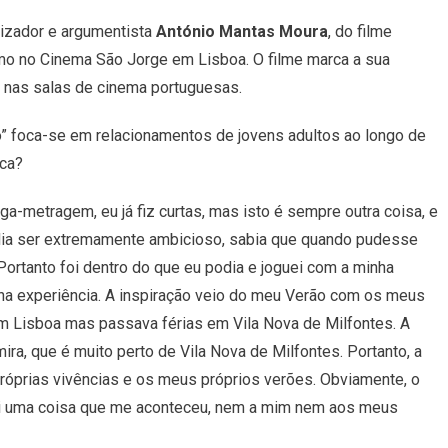
Moura
izador e argumentista
António Mantas Moura
, do filme
E
A
smo no Cinema São Jorge em Lisboa. O filme marca a sua
Sua
 nas salas de cinema portuguesas.
“Chuva
De
ão” foca-se em
relacionamentos
de
jovens
adultos
ao
longo
de
Verão”
ica?
nga-metragem,
eu
já
fiz
curtas
,
mas
isto
é
sempre
outra
coisa
,
e
ia
ser
extremamente
ambicioso
,
sabia
que
quando
pudesse
 P
ortanto
foi
dentro do
que
eu
podia
e
joguei
com
a
minha
ha
experiência
. A
inspiração
veio d
o
meu
V
erão
com
os
meus
em Lisboa mas
passava
férias
em
Vila
Nova
de
Milf
ontes.
A
ira
,
que
é
muito
perto
de
Vila
Nova
de
Milf
ontes. Portanto, a
próprias vivências e os meus próprios verões.
Obviamente
,
o
i
uma
coisa
que
me
aconteceu
,
nem
a
mim
nem
aos
meus