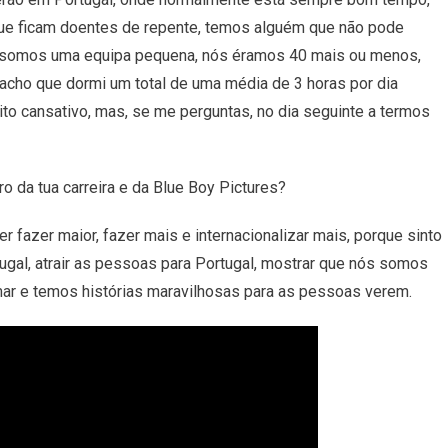
ue
ficam
doentes de repente, temos alguém que não pode
ndo somos uma equipa pequena, nós éramos 40 mais ou menos,
 acho que dormi um total de uma média de 3 horas por dia
uito cansativo, mas, se me perguntas, no dia seguinte a termos
uro da tua carreira e da Blue Boy Pictures?
er
fazer
maior
,
fazer
mais
e
internacionalizar
mais
,
porque
sinto
ugal
,
atrair
as
pessoas
para
Portugal
,
mostrar
que
nós
somos
mar e
temos
histórias
maravilhosas
para
as
pessoas
verem.