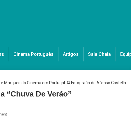
rs
Cinema Português
Artigos
Sala Cheia
Equi
ua “Chuva De Verão”
On
ment
António
Mantas