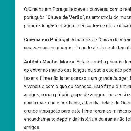
O Cinema em Portugal esteve à conversa com o real
português “
Chuva de Verão
“, na antestreia do me
primeira longa-metragem e encontra-se em exibição
Cinema em Portugal
: A história de “Chuva de Ver
uma
semana
num
Ve
rão.
O
que
te
atraiu
nesta temát
António Mantas Moura
: Esta é
a
minha
primeira
lo
ao
entrar
no
mundo
das
longas
eu
sabia
que
não
pod
fazer
o
filme
não
ia
ter
acesso
a
um
grande
budget
.
vivência
e
com
o
que
eu
conheço
. E
ste
filme
é
a
min
amigos
,
o
meu
próprio
grupo
de
amigos
.
Eu
cresci 
minha
mãe,
que
é
produtora
,
a
família
dela
é
de
Odem
grande inspiração para este filme foram as minhas 
enquadramento
depois
da
história
e
d
a
trama n
ão
fo
amigos.