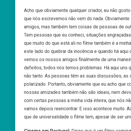
Acho
que
obviamente
qualquer
criador,
eu
não
gosto
que
nós
escrevemos
não
vem
do
nada
.
Obviamente
amigos
,
mas
também
tem
coisas
de
pessoas
de
ou
Tem
pessoas
que
eu
conheci
,
situações
engraçadas
que
muito
do
que
está
ali
no
filme
também
é
a
minh
este
lado
d
o
quebrar
da
inocência
e
quando
há
aqui
vemos
os
nossos
amigos
finalmente
de
uma
manei
defeitos
,
todos
nós
temos
problemas
.
Há
aqui
uns
não
tanto
.
As
pessoas
têm
as
suas
discussões,
as
polarizado.
Portanto
,
obviamente
que
eu
acho
que
c
nossas
amizades
também
não
são
ideais
,
nem
dev
com certas pessoas a minha vida inteira, que nós nã
vamos depois reencontrar. E isso acontece muito. A
que de universalidade o filme tem, apesar de ser um
Cinema em Portugal
: Dirias que é um filme
coming