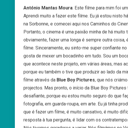
António Mantas Moura
: E
ste
filme
para
mim
foi
um
Aprendi
muito
a
fazer
este
filme
.
Eu
já
estou
nisto
h
na
Sorbonne
, e comecei aqui nos Caminhos do Cine
Portanto, o cinema é uma paixão minha de há muito
obviamente, fazer uma longa é sempre outra coisa, é
filme. Sinceramente, eu sinto-me super confiante n
gosta de mexer um bocadinho em tudo. Sou um bocad
que acontece neste projeto, em várias áreas, m
as
ac
porque eu também o tive que produzir ao lado da m
filme através da
Blue Boy Pictures
, que nós
criámo
projectos. Mas pronto, o início da Blue Boy Pictures 
desafiante, porque eu estou muito seguro do que fa
fotografia, em guarda-roupa, em arte.
Eu
já
tinha
prod
que
é
fazer
um
filme,
é
muito
cansativo
,
é
muito
difíc
resposta à tua pergunta, é lidar com os contratem
Nós tivemos geradores a variar. Nós filmámos no 