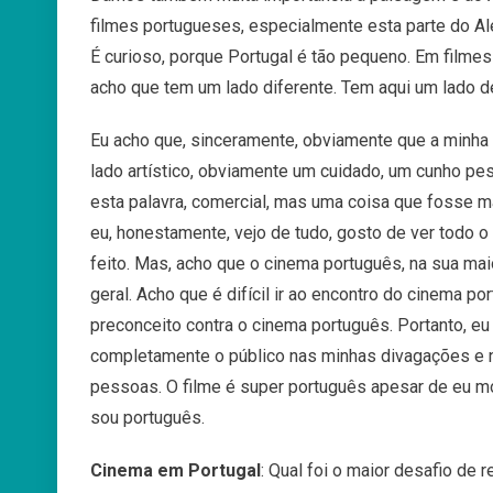
filmes
portugueses
,
especialmente
esta
parte
do
Al
É
curioso,
porque
Portugal
é
tão
pequeno. E
m
filmes
acho
que
tem
um
lado
diferente.
Tem
aqui um lado de
Eu
acho
que,
sinceramente
,
obviamente
que
a
minha
lado
artístico
,
obviamente
um
cuidado
,
um
cunho
pes
esta
palavra,
comercial,
mas
uma
coisa
que
fosse
m
eu
,
honestamente
,
vejo de
tudo
,
gosto
de
ver
todo
o
feito
.
Mas,
acho
que
o
cinema
português
,
na
sua
mai
geral
.
Acho
que
é
difícil
ir
ao
encontro
do
cinema
por
preconceito
contra
o
cinema
português
.
Portanto,
eu
completamente
o
público
nas
minhas
divagações
e
pessoas.
O
filme
é
super
português
apesar
de
eu
mo
sou
português.
Cinema em Portugal
: Qual foi o maior desafio de 