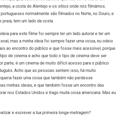
entejo
,
a
costa
do
Alentejo
e
os
sítios
onde
nós
filmámos.
portugueses
normalmente
são filmados
no
N
orte
,
no
Douro
,
e
 praia, tem um lado da costa.
ideia
para
este
filme
foi
sempre
ter
um
lado
autoral
e
ter
um
soal
,
mas
a
minha
ideia
foi
sempre
fazer
uma
coisa,
eu
odeio
ais
ao
encontro
do
público
e
que
fosse
mais
acessível
,
porque
tipo
de
cinema
e
acho
que
todo
o
tipo
de
cinema
deve
ser
or
parte
,
é
um
cinema
de
muito
difícil
acesso
para
o
público
tuguês
.
Acho
que
as
pessoas
sentem
isso
,
há
muito
queria
fazer
uma
coisa
que
também
não
perdesse
nas
minhas
ideias,
e
que
também
fosse
um
encontro
das
rar
nos
Estados
Unidos
e
trago
muita
coisa
americana
.
Mas
eu
realizar e escrever a tua primeira longa-metragem?