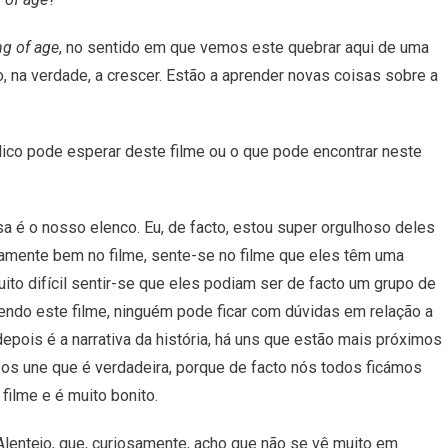
g of age
,
no
sentido
em
que
vemos
este
quebrar
aqui
de
uma
o
,
na
verdade
,
a
crescer
.
Estão
a
aprender
novas
coisas
sobre
a
lico
pode
esperar
deste
filme
ou
o
que
pode
encontrar
neste
isa é o nosso elenco.
Eu
,
de
facto
,
estou
super
orgulhoso
deles
amente
bem
no
filme,
sente-se
no
filme
que
eles
têm
uma
uito
difícil
sentir-se
que
eles
podiam
ser
de
facto
um
grupo
de
endo
este
filme
,
ninguém
pode
ficar
com
dúvidas em relação a
epois é a narrativa da história, há uns que estão mais próximos
 os une que é verdadeira, porque de facto nós todos ficámos
filme e é muito bonito.
Alentejo
,
que
,
curiosamente
,
acho
que
não
se
vê
muito
em