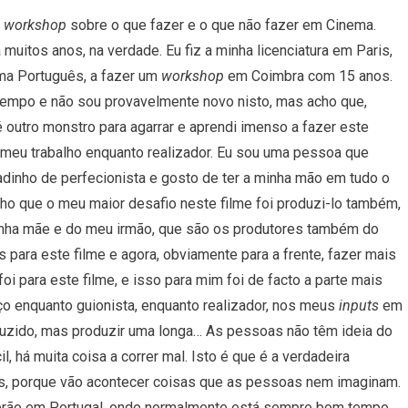
workshop
sobre
o
que
fazer
e
o
que
não
fazer
em
C
inema
.
á
muitos
anos, n
a
verdade. E
u
fiz
a
minha
licenciatura
em
Paris
,
ma Português, a fazer um
workshop
em Coimbra com 15 anos.
 tempo e
não
sou
provavelmente
novo nisto, mas acho que,
 outro monstro para agarrar e aprendi imenso a fazer este
o meu trabalho enquanto realizador. Eu sou uma pessoa que
inho de perfecionista e gosto de ter a minha mão em tudo o
ho que o meu maior desafio neste filme foi produzi-lo também,
inha mãe e do meu irmão, que são os produtores também do
s
para
este
filme
e
agora
, obviamente para a frente, fazer mais
foi para este filme, e isso para mim foi de facto a parte mais
ço enquanto guionista, enquanto realizador, nos meus
inputs
em
uzido
,
mas
produzir
uma
longa… A
s
pessoas
não
têm
ideia
do
il
,
há
muita
coisa
a
correr
mal. Isto é que é a verdadeira
pos, porque vão acontecer coisas que as pessoas nem imaginam.
Verão em Portugal, onde normalmente está sempre bom tempo,