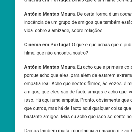
António Mantas Moura
: D
e
certa
forma
é
um
comin
inocência
de
um
grupo
de
amigos
que
também
estã
vida
,
sobre
a
amizade
,
sobre
relações.
Cinema em Portugal
:
O
que
é
que
achas
que
o
púb
filme, que não encontra noutro?
António Mantas Moura
: Eu acho que a primeira co
porque
acho
que
eles, para além de
estarem
extrem
empatia
real
.
Acho
que
nestes
filmes
,
às
vezes,
é
m
amigos
,
que
eles
são
de
facto
amigos
e
acho
que
,
v
isso.
Há
aqui
uma
empatia. P
ronto
,
obviamente
que d
que outros, mas há de facto aqui qualquer coisa que
bastante amigos. Mas eu acho que isso se sente no 
Damos também
muita
importância
à
paisagem
e
ao