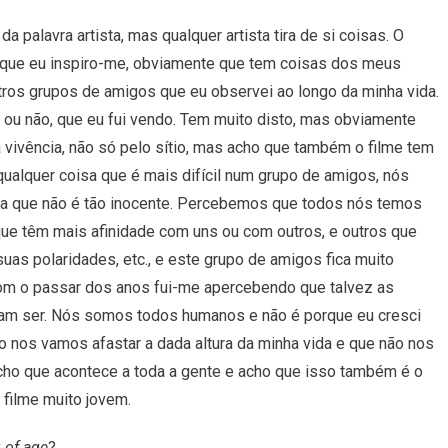
da
palavra
artista
,
mas
qualquer
artista
tira
de
si
coisas
.
O
que
eu
inspiro-me
,
obviamente
que
tem
coisas
dos
meus
tros
grupos
de
amigos
que
eu
observei
ao
longo
da
minha
vida
.
ou
não
,
que
eu
fui
vendo
.
Tem
muito
disto
,
mas
obviamente
a
vivência
,
não
só
pelo
sítio
,
mas
acho
que
também
o
filme
tem
qualquer
coisa
que
é
mais
difícil
num
grupo
de
amigos
,
nós
ra
que
não
é
tão
inocente
.
Percebemos
que
todos
nós
temos
que
têm
mais
afinidade
com
uns
ou
com
outros,
e
outros
que
suas
polaridades
,
etc
.,
e
este
grupo de amigos
fica
muito
om
o
passar
dos
anos
fui-me
apercebendo
que
talvez
as
iam
ser
.
Nós
somos
todos
humanos e n
ão
é porque eu cresci
o nos vamos afastar a dada altura da minha vida e que não nos
cho que acontece a toda a gente e acho que isso também é o
 filme muito jovem.
 of age
?