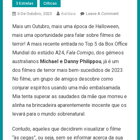
3 Estrelas
Críticas
On
6 De Outubro, 2023
Baldaia
Leave A Comment
Fala
Mais um Outubro, mais uma época de Halloween,
Comigo:
mais uma oportunidade para falar sobre filmes de
Luto
E
terror! A mais recente entrada no Top 5 da Box Office
Assombro
Mundial do estúdio A24,
Fala Comigo
, dos gémeos
australianos
Michael e Danny Philippou
, já é um
dos filmes de terror mais bem-sucedidos de 2023.
No filme, um grupo de amigos descobre como
conjurar espíritos usando uma mão embalsamada.
Mia tenta superar as saudades da mãe que morreu e
alinha na brincadeira aparentemente inocente que os
levará para o mundo sobrenatural.
Contudo, aqueles que decidirem visualizar o filme
“às cegas”, ou seja, sem se informar acerca da sua