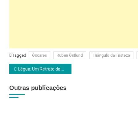
Tagged
Óscares
Ruben Östlund
Triângulo da Tristeza
Navegação
Légua: Um Retrato da Mulher Trabalhadora
de
Outras publicações
artigos