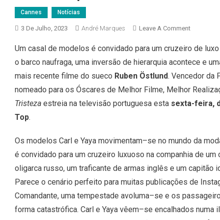
Cannes
Notícias
On
3 De Julho, 2023
André Marques
Leave A Comment
“Triângulo
Um casal de modelos é convidado para um cruzeiro de luxo 
Da
o barco naufraga, uma inversão de hierarquia acontece e u
Tristeza”
Estreia
mais recente filme do sueco
Ruben Östlund
. Vencedor da 
A
nomeado para os Óscares de Melhor Filme, Melhor Realizaç
7
Tristeza
estreia na televisão portuguesa esta
sexta-feira, 
De
Top
.
Julho
Em
Os modelos Carl e Yaya movimentam
–
se no mundo da moda
Exclusivo
No
é
convidado para um cruzeiro luxuoso na companhia de um 
TVCine
oligarca
russo, um traficante de armas inglês e um capitão i
Top
Parece o cenário
per
feito para muitas publicações de Inst
Comandante, uma tempestade
avoluma
–
se e os passageir
forma catastrófica. Carl e Yaya vêem
–
se
encalhados numa il