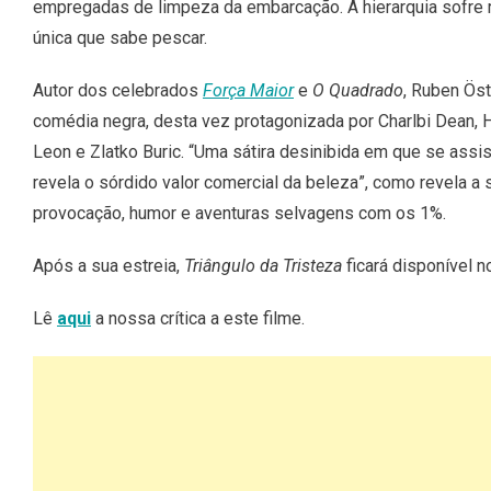
empregadas de limpeza da embarcação. A
hierarquia sofre
única que sabe pescar.
Autor dos celebrados
Força Maior
e
O Quadrado
,
Ruben Öst
comédia
negra, desta vez protagonizada por
Charlbi Dean, 
Leon
e
Zlatko
Buric
. “
Uma sátira desinibida em que se assis
revela o
sórdido valor
comercial da beleza
”, como revela a
provocação, humor e
aventuras selvagens com os 1%.
Após a sua estreia,
Triângulo da Tristeza
ficará disponível 
Lê
aqui
a nossa crítica a este filme.