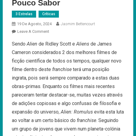
Pouco Sabor
3 Estrelas
Críticas
19 De Agosto, 2024
Jasmim Bettencourt
On
Leave A Comment
Alien:
Sendo
Alien
de Ridley Scott e
Aliens
de James
Romulus
Cameron considerados 2 dos melhores filmes de
–
Uma
ficção científica de todos os tempos, qualquer novo
Nova
filme dentro deste
franchise
terá uma posição
Entrada
ingrata, pois será sempre comparado a estas duas
Eficaz
obras-primas. Enquanto os filmes mais recentes
Mas
Com
pareceram tentar destacar-se, muitas vezes através
Pouco
de adições copiosas e algo confusas de filosofia e
Sabor
expansão do universo,
Alien: Romulus
evita esta luta
ao voltar a um certo básico do
franchise
. Seguindo
um grupo de jovens que vivem num planeta-colónia