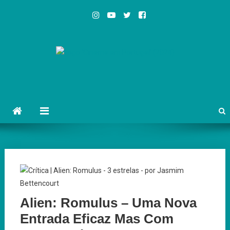
Skip
to
content
Cinema em Portugal
#cinemaemportugal
Alien: Romulus – Uma Nova
Entrada Eficaz Mas Com