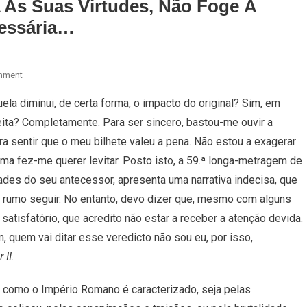
a As Suas Virtudes, Não Foge À
cessária…
On
mment
Gladiador
ela diminui, de certa forma, o impacto do original? Sim, em
II:
ita? Completamente. Para ser sincero, bastou-me ouvir a
Ainda
Que
ra sentir que o meu bilhete valeu a pena. Não estou a exagerar
Tenha
ma fez-me querer levitar. Posto isto, a 59.ª longa-metragem de
As
ades do seu antecessor, apresenta uma narrativa indecisa, que
Suas
l rumo seguir. No entanto, devo dizer que, mesmo com alguns
Virtudes,
Não
satisfatório, que acredito não estar a receber a atenção devida.
Foge
, quem vai ditar esse veredicto não sou eu, por isso,
À
 II
.
Categoria
De
a como o Império Romano é caracterizado, seja pelas
Sequela