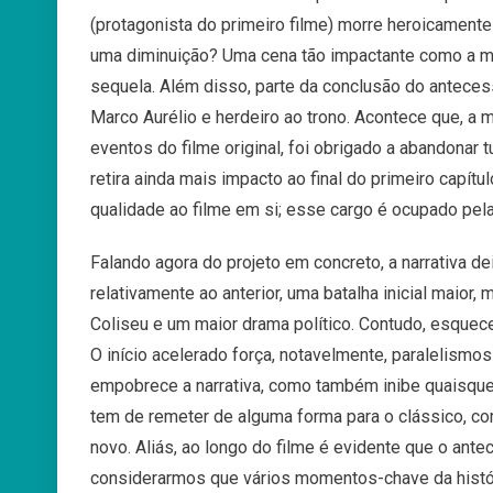
(protagonista do primeiro filme) morre heroicament
uma diminuição? Uma cena tão impactante como a mo
sequela. Além disso, parte da conclusão do anteces
Marco Aurélio e herdeiro ao trono. Acontece que, a 
eventos do filme original, foi obrigado a abandonar 
retira ainda mais impacto ao final do primeiro capít
qualidade ao filme em si; esse cargo é ocupado pela
Falando agora do projeto em concreto, a narrativa dei
relativamente ao anterior, uma batalha inicial maior,
Coliseu e um maior drama político. Contudo, esquec
O início acelerado força, notavelmente, paralelismo
empobrece a narrativa, como também inibe quaisquer 
tem de remeter de alguma forma para o clássico, co
novo. Aliás, ao longo do filme é evidente que o ant
considerarmos que vários momentos-chave da histór