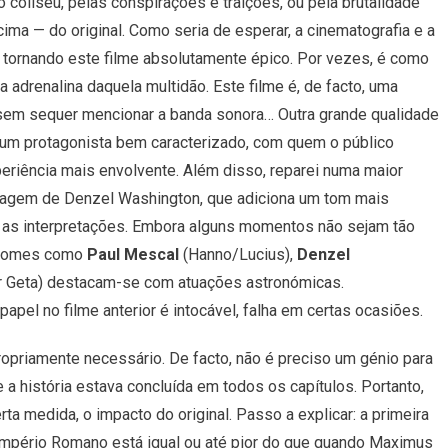
 coliseu, pelas conspirações e traições, ou pela brutalidade
Desnecessária…
ima — do original. Como seria de esperar, a cinematografia e a
 tornando este filme absolutamente épico. Por vezes, é como
 adrenalina daquela multidão. Este filme é, de facto, uma
 sem sequer mencionar a banda sonora… Outra grande qualidade
 é um protagonista bem caracterizado, com quem o público
periência mais envolvente. Além disso, reparei numa maior
onagem de Denzel Washington, que adiciona um tom mais
o, as interpretações. Embora alguns momentos não sejam tão
. Nomes como
Paul Mescal
(Hanno/Lucius),
Denzel
 Geta) destacam-se com atuações astronómicas.
o papel no filme anterior é intocável, falha em certas ocasiões.
propriamente necessário. De facto, não é preciso um génio para
a história estava concluída em todos os capítulos. Portanto,
a medida, o impacto do original. Passo a explicar: a primeira
 Império Romano está igual ou até pior do que quando Maximus