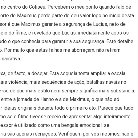
e no centro do Coliseu. Percebem o meu ponto quando falo de
rte de Maximus perde parte do seu valor logo no início desta
sor é que Maximus garante a segurança de Lucius, neto de
meio do filme, é revelado que Lucius, imediatamente após os
tudo o que conhecia para garantir a sua segurança. Este detalhe
ulo. Por muito que estas falhas me aborreçam, não retiram
 narrativa…
xa, de facto, a desejar. Esta sequela tenta ampliar a escala
 mais violência, mais sequências de ação, batalhas navais no
e-se de que mais estilo nem sempre significa mais substância.
s entre a jornada de Hanno e a de Maximus, o que não só
ideias originais durante todo o primeiro ato. Parece que tudo
mo se o filme tivesse receio de apresentar algo inteiramente
ecessor é utilizado como uma bengala emocional, se
ia são apenas recriações. Verifiquem por vós mesmos, não é