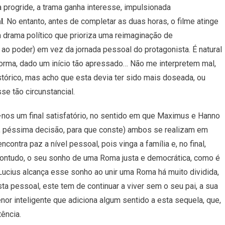
a progride, a trama ganha interesse, impulsionada
l
. No entanto, antes de completar as duas horas, o filme atinge
m drama político que prioriza uma reimaginação de
ao poder) em vez da jornada pessoal do protagonista. É natural
orma, dado um início tão apressado… Não me interpretem mal,
tórico, mas acho que esta devia ter sido mais doseada, ou
se tão circunstancial.
-nos um final satisfatório, no sentido em que Maximus e Hanno
s, péssima decisão, para que conste) ambos se realizam em
contra paz a nível pessoal, pois vinga a família e, no final,
 Contudo, o seu sonho de uma Roma justa e democrática, como é
á Lucius alcança esse sonho ao unir uma Roma há muito dividida,
a pessoal, este tem de continuar a viver sem o seu pai, a sua
nor inteligente que adiciona algum sentido a esta sequela, que,
tência.