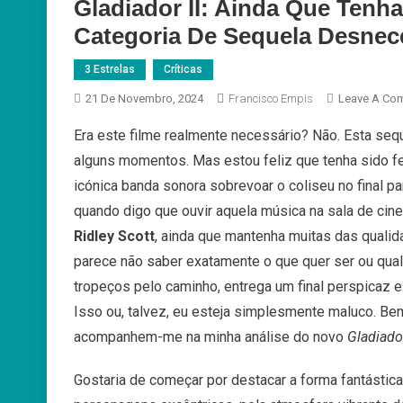
Gladiador II: Ainda Que Tenh
Categoria De Sequela Desne
3 Estrelas
Críticas
21 De Novembro, 2024
Francisco Empis
Leave A Co
Era este filme realmente necessário? Não. Esta sequ
alguns momentos. Mas estou feliz que tenha sido fe
icónica banda sonora sobrevoar o coliseu no final pa
quando digo que ouvir aquela música na sala de cine
Ridley Scott
, ainda que mantenha muitas das qualid
parece não saber exatamente o que quer ser ou qua
tropeços pelo caminho, entrega um final perspicaz e 
Isso ou, talvez, eu esteja simplesmente maluco. Bem
acompanhem-me na minha análise do novo
Gladiador
Gostaria de começar por destacar a forma fantástic