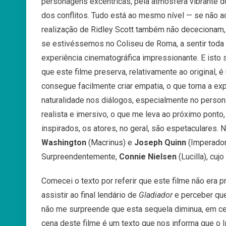
personagens excêntricas, pela atmosfera vibrante do
dos conflitos. Tudo está ao mesmo nível — se não ac
realização de Ridley Scott também não dececionam,
se estivéssemos no Coliseu de Roma, a sentir toda a
experiência cinematográfica impressionante. E isto
que este filme preserva, relativamente ao original,
consegue facilmente criar empatia, o que torna a ex
naturalidade nos diálogos, especialmente no pers
realista e imersivo, o que me leva ao próximo pont
inspirados, os atores, no geral, são espetaculares
Washington
(Macrinus) e
Joseph Quinn
(Imperador
Surpreendentemente,
Connie Nielsen
(Lucilla), cuj
Comecei o texto por referir que este filme não era 
assistir ao final lendário de
Gladiador
e perceber que 
não me surpreende que esta sequela diminua, em cert
cena deste filme é um texto que nos informa que o