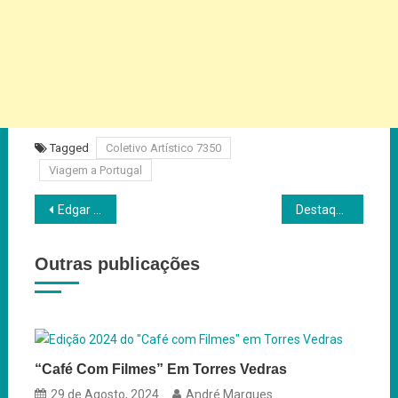
Tagged
Coletivo Artístico 7350
Viagem a Portugal
Navegação
Edgar Morais envia carta aberta à Academia Portuguesa de Cinema
Destaques da MONSTRA 2025
de
Outras publicações
artigos
“Café Com Filmes” Em Torres Vedras
29 de Agosto, 2024
André Marques