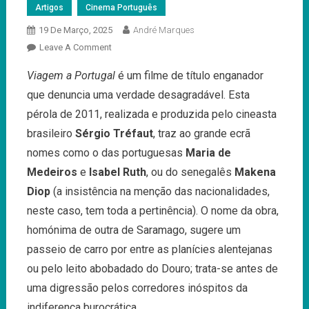
Artigos
Cinema Português
19 De Março, 2025
André Marques
On
Leave A Comment
Viagem
Viagem a Portugal
é um filme de título enganador
A
que denuncia uma verdade desagradável. Esta
Portugal…
E
pérola de 2011, realizada e produzida pelo cineasta
À
brasileiro
Sérgio Tréfaut
, traz ao grande ecrã
Desumanidade
nomes como o das portuguesas
Maria de
Processual
Medeiros
e
Isabel Ruth
, ou do senegalês
Makena
Diop
(a insistência na menção das nacionalidades,
neste caso, tem toda a pertinência). O nome da obra,
homónima de outra de Saramago, sugere um
passeio de carro por entre as planícies alentejanas
ou pelo leito abobadado do Douro; trata-se antes de
uma digressão pelos corredores inóspitos da
indiferença burocrática.