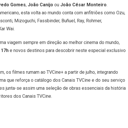
evedo Gomes
NOS
,
João Canijo
ou
João César Monteiro
.
mericano, esta volta ao mundo conta com anfitriões como Ozu,
isconti, Mizoguchi, Fassbinder, Buñuel, Ray, Rohmer,
ar Wai.
é uma viagem sempre em direção ao melhor cinema do mundo,
s 17h
e novos destinos para descobrir neste especial exclusivo
, os filmes rumam ao TVCine+ a partir de julho, integrando
ma que reforça o catálogo dos Canais TVCine e do seu serviço
ies junta-se assim uma seleção de obras essenciais da história
ritores dos Canais TVCine.