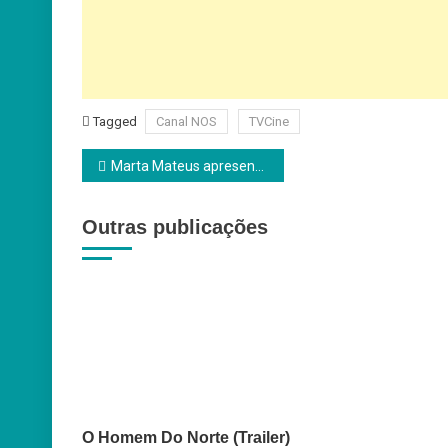
Tagged
Canal NOS
TVCine
Navegação
Marta Mateus apresenta ‘Fogo do Vento’ na Casa do Cinema de Coimbra
de
Outras publicações
artigos
O Homem Do Norte (Trailer)