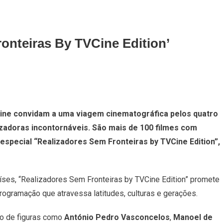
onteiras By TVCine Edition’
On
Especial
VCine convidam a uma viagem cinematográfica pelos quatro
‘Realizadores
izadoras incontornáveis. São mais de 100 filmes com
Sem
Fronteiras
especial “Realizadores Sem Fronteiras by TVCine Edition”,
By
TVCine
Edition’
íses, “Realizadores Sem Fronteiras by TVCine Edition” promete
Arranca
ogramação que atravessa latitudes, culturas e gerações.
Hoje
No
ão de figuras como
António Pedro Vasconcelos
,
Manoel de
Canal