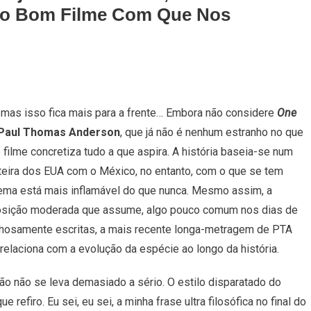
iro Bom Filme Com Que Nos
Em
Batalha
 mas isso fica mais para a frente… Embora não considere
One
Atrás
Paul Thomas Anderson
, que já não é nenhum estranho no que
De
Batalha
o filme concretiza tudo a que aspira. A história baseia-se num
–
teira dos EUA com o México, no entanto, com o que se tem
Corajoso
ema está mais inflamável do que nunca. Mesmo assim, a
E
 posição moderada que assume, algo pouco comum nos dias de
Pertinente,
Mas
hosamente escritas, a mais recente longa-metragem de PTA
Não
relaciona com a evolução da espécie ao longo da história.
Vamos
Fingir
o não se leva demasiado a sério. O estilo disparatado do
Que
refiro. Eu sei, eu sei, a minha frase ultra filosófica no final do
É