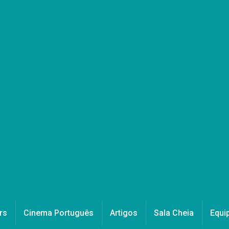
rs
Cinema Português
Artigos
Sala Cheia
Equi