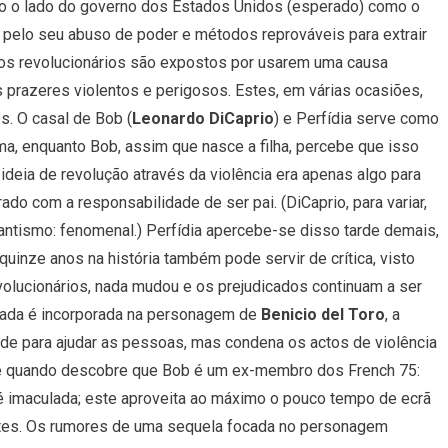
nto o lado do governo dos Estados Unidos (esperado) como o
es pelo seu abuso de poder e métodos reprováveis para extrair
, os revolucionários são expostos por usarem uma causa
s prazeres violentos e perigosos. Estes, em várias ocasiões,
s. O casal de Bob (
Leonardo DiCaprio
) e Perfídia serve como
ma, enquanto Bob, assim que nasce a filha, percebe que isso
 ideia de revolução através da violência era apenas algo para
o com a responsabilidade de ser pai. (DiCaprio, para variar,
ntismo: fenomenal.) Perfídia apercebe-se disso tarde demais,
uinze anos na história também pode servir de crítica, visto
volucionários, nada mudou e os prejudicados continuam a ser
ada é incorporada na personagem de
Benicio del Toro
, a
e para ajudar as pessoas, mas condena os actos de violência
ste quando descobre que Bob é um ex-membro dos French 75:
 é imaculada; este aproveita ao máximo o pouco tempo de ecrã
ntes. Os rumores de uma sequela focada no personagem