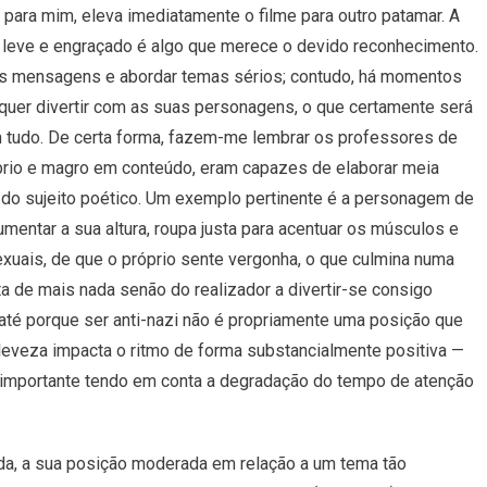
, para mim, eleva imediatamente o filme para outro patamar. A
O
 leve e engraçado é algo que merece o devido reconhecimento.
Primeiro
Bom
rtas mensagens e abordar temas sérios; contudo, há momentos
Filme
 quer divertir com as suas personagens, o que certamente será
Com
m tudo. De certa forma, fazem-me lembrar os professores de
Que
brio e magro em conteúdo, eram capazes de elaborar meia
Nos
Deparamos
 do sujeito poético. Um exemplo pertinente é a personagem de
umentar a sua altura, roupa justa para acentuar os músculos e
uais, de que o próprio sente vergonha, o que culmina numa
rata de mais nada senão do realizador a divertir-se consigo
 até porque ser anti-nazi não é propriamente uma posição que
a leveza impacta o ritmo de forma substancialmente positiva —
 importante tendo em conta a degradação do tempo de atenção
vida, a sua posição moderada em relação a um tema tão