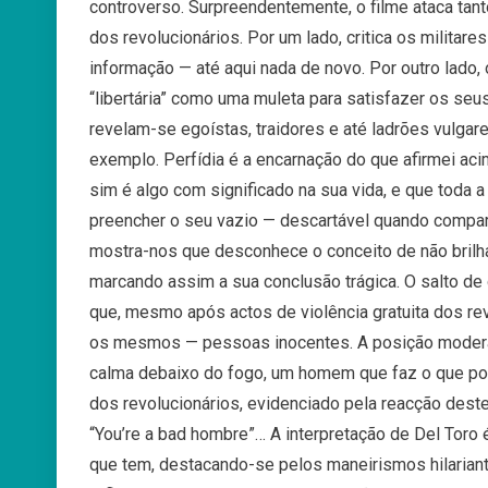
controverso. Surpreendentemente, o filme ataca ta
dos revolucionários. Por um lado, critica os militar
informação — até aqui nada de novo. Por outro lado
“libertária” como uma muleta para satisfazer os seu
revelam-se egoístas, traidores e até ladrões vulgare
exemplo. Perfídia é a encarnação do que afirmei aci
sim é algo com significado na sua vida, e que toda a
preencher o seu vazio — descartável quando comparad
mostra-nos que desconhece o conceito de não brilha
marcando assim a sua conclusão trágica. O salto de q
que, mesmo após actos de violência gratuita dos re
os mesmos — pessoas inocentes. A posição moder
calma debaixo do fogo, um homem que faz o que pod
dos revolucionários, evidenciado pela reacção de
“You’re a bad hombre”… A interpretação de Del Toro
que tem, destacando-se pelos maneirismos hilaria